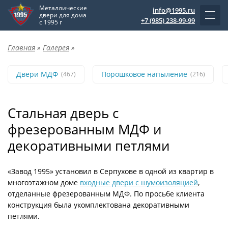
Металлические
info@1995.ru
двери для дома
+7 (985) 238-99-99
с 1995 г
Главная
»
Галерея
»
Двери МДФ
Порошковое напыление
(467)
(216)
Стальная дверь с
фрезерованным МДФ и
декоративными петлями
«Завод 1995» установил в Серпухове в одной из квартир в
многоэтажном доме
входные двери с шумоизоляцией
,
отделанные фрезерованным МДФ. По просьбе клиента
конструкция была укомплектована декоративными
петлями.