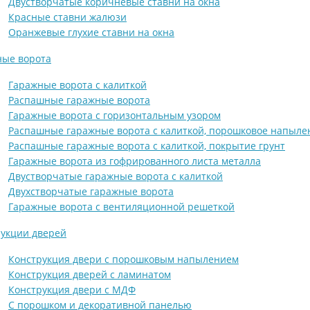
Двустворчатые коричневые ставни на окна
Красные ставни жалюзи
Оранжевые глухие ставни на окна
ные ворота
Гаражные ворота с калиткой
Распашные гаражные ворота
Гаражные ворота с горизонтальным узором
Распашные гаражные ворота с калиткой, порошковое напыле
Распашные гаражные ворота с калиткой, покрытие грунт
Гаражные ворота из гофрированного листа металла
Двустворчатые гаражные ворота с калиткой
Двухстворчатые гаражные ворота
Гаражные ворота с вентиляционной решеткой
укции дверей
Конструкция двери с порошковым напылением
Конструкция дверей с ламинатом
Конструкция двери с МДФ
С порошком и декоративной панелью