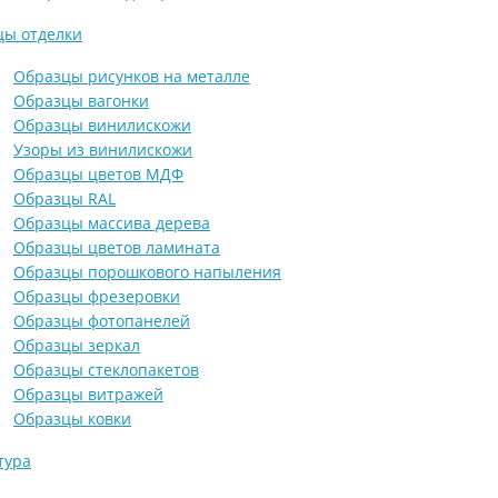
цы отделки
Образцы рисунков на металле
Образцы вагонки
Образцы винилискожи
Узоры из винилискожи
Образцы цветов МДФ
Образцы RAL
Образцы массива дерева
Образцы цветов ламината
Образцы порошкового напыления
Образцы фрезеровки
Образцы фотопанелей
Образцы зеркал
Образцы стеклопакетов
Образцы витражей
Образцы ковки
тура