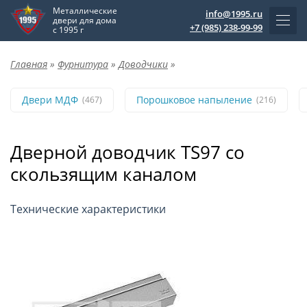
Металлические
info@1995.ru
двери для дома
+7 (985) 238-99-99
с 1995 г
Главная
»
Фурнитура
»
Доводчики
»
Двери МДФ
Порошковое напыление
(467)
(216)
Дверной доводчик TS97 со
скользящим каналом
Технические характеристики