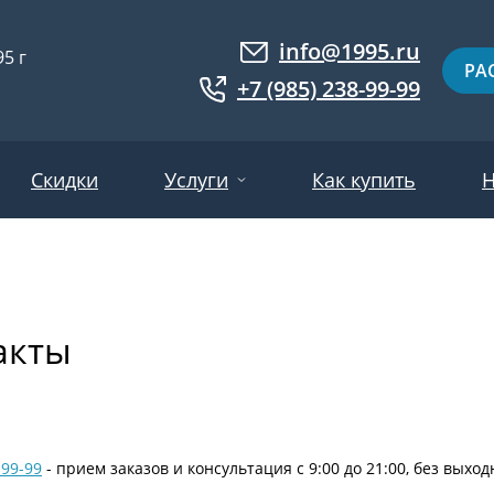
info@1995.ru
5 г
РА
+7 (985) 238-99-99
Скидки
Услуги
Как купить
Н
Доставка
ри МДФ
Двери евровагонка
Установка
акты
ошковое напыление
Двери с фотопанелями
Производство
ри с массивом дерева
Белые двери
Двери оптом
нированные
Гарантия и возврат
Серые двери
ри ламинат
Светлые двери
-99-99
- прием заказов и консультация с 9:00 до 21:00, без выхо