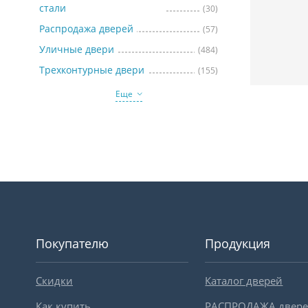
стали
(30)
Распродажа дверей
(57)
Уличные двери
(484)
Трехконтурные двери
(155)
Еще
Покупателю
Продукция
Скидки
Каталог дверей
Как купить
РАСПРОДАЖА двер