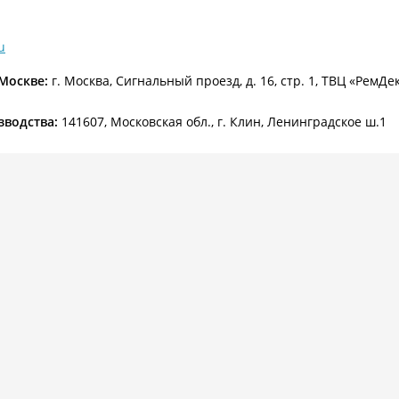
ри с винилискожей
Коричневые двери
u
 Москве:
г. Москва, Сигнальный проезд, д. 16, стр. 1, ТВЦ «РемДе
зводства:
141607, Московская обл., г. Клин, Ленинградское ш.1