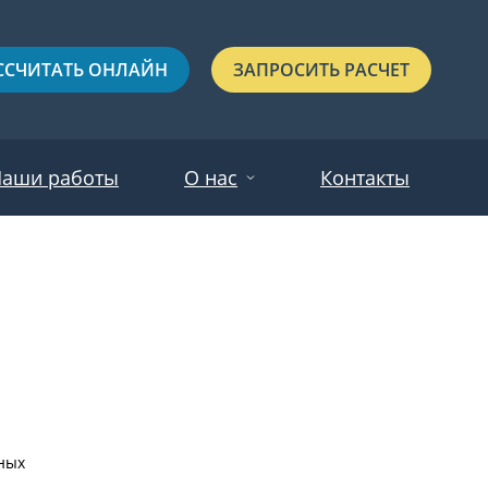
ССЧИТАТЬ ОНЛАЙН
ЗАПРОСИТЬ РАСЧЕТ
аши работы
О нас
Контакты
Новости
Красные
Отзывы
Черные
Зеленые
Синие
С выдавленным рисунком
дных