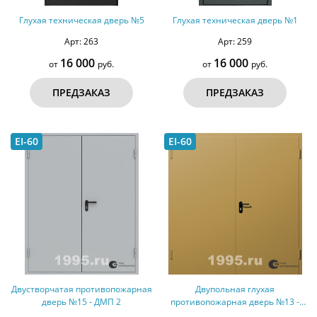
Глухая техническая дверь №5
Глухая техническая дверь №1
Арт: 263
Арт: 259
16 000
16 000
от
руб.
от
руб.
ПРЕДЗАКАЗ
ПРЕДЗАКАЗ
EI-60
EI-60
Двустворчатая противопожарная
Двупольная глухая
дверь №15 - ДМП 2
противопожарная дверь №13 -
ДМП 2