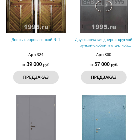
Дверь с евровагонкой № 1
Двустворчатая дверь с круглой
ручкой-скобой и отделкой
порошковым напылением с двух
Арт: 324
Арт: 300
сторон
39 000
57 000
от
руб.
от
руб.
ПРЕДЗАКАЗ
ПРЕДЗАКАЗ