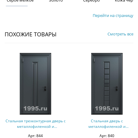
Серое мелкое
Золото
Серебро
Кожа чёрна
Перейти на страницу
ПОХОЖИЕ ТОВАРЫ
Смотреть все
Стальная трехконтурная дверь с
Стальная дверь с
металлофиленкой и
металлофиленкой и
порошковым покрытием RAL
порошковым покрытием RAL
Арт: 844
Арт: 840
7021 (тип №7)
7021 (тип №3)