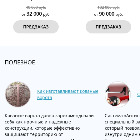
40 000 руб.
102 000 руб.
32 000
90 000
от
руб.
от
руб.
ПРЕДЗАКАЗ
ПРЕДЗАКАЗ
ПОЛЕЗНОЕ
Как изготавливают кованые
С
ворота
Кованые ворота давно зарекомендовали
Система «Антипа
себя как прочные и надежные
специальный за
конструкции, которые эффективно
который позвол
защищают территорию от
изнутри одним 