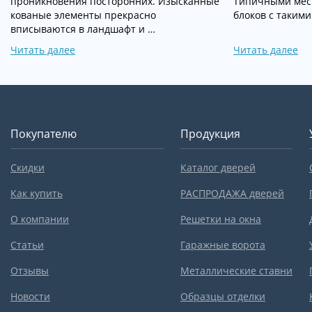
проникновения посторонних. Изысканные
Типичными мес
кованые элементы прекрасно
блоков с такими
вписываются в ландшафт и …
Читать далее
Читать далее
Покупателю
Продукция
Скидки
Каталог дверей
Как купить
РАСПРОДАЖА дверей
О компании
Решетки на окна
Статьи
Гаражные ворота
Отзывы
Металлические ставни
Новости
Образцы отделки