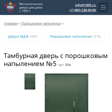
Металлические
info@1995.ru
двери для дома
+7 (985) 238-99-99
с 1995 г
Главная
»
Порошковое напыление
»
Двери МДФ
Порошковое напыление
(467)
(216)
Тамбурная дверь с порошковым
напылением №5
Арт:
374