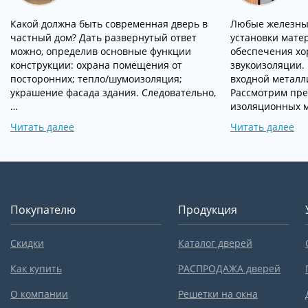
Какой должна быть современная дверь в
Любые железны
частный дом? Дать развернутый ответ
установки мате
можно, определив основные функции
обеспечения хо
конструкции: охрана помещения от
звукоизоляции.
посторонних; тепло/шумоизоляция;
входной металл
украшение фасада здания. Следовательно,
Рассмотрим пр
…
изоляционных 
Читать далее
Читать далее
Покупателю
Продукция
Скидки
Каталог дверей
Как купить
РАСПРОДАЖА дверей
О компании
Решетки на окна