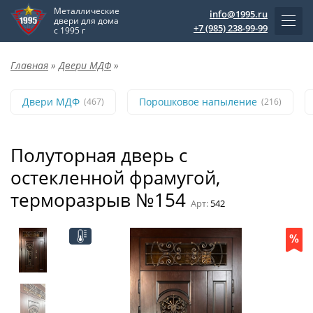
Металлические
info@1995.ru
двери для дома
+7 (985) 238-99-99
с 1995 г
Главная
»
Двери МДФ
»
Двери МДФ
Порошковое напыление
(467)
(216)
Полуторная дверь с
остекленной фрамугой,
терморазрыв №154
Арт:
542