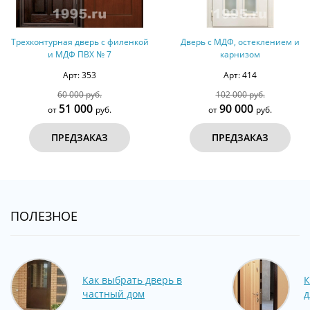
енкой
Дверь с МДФ, остеклением и
Дверь входная с МДФ с
карнизом
сторон №40
Арт: 414
Арт: 428
102 000 руб.
55 000 руб.
90 000
45 000
от
руб.
от
руб.
ПРЕДЗАКАЗ
ПРЕДЗАКАЗ
ПОЛЕЗНОЕ
Как выбрать дверь в
К
частный дом
д