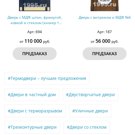
ой,
Дверь с витражом и МДФ №6
Дверь с МДФ и дут
 +
винилискожей №
Арт: 187
Арт: 93
56 000
29 000
от
руб.
от
руб.
ПРЕДЗАКАЗ
ПРЕДЗАКАЗ
#Термодвери – лучшие предложения
#Двери в частный дом
#Двустворчатые двери
#Двери с терморазрывом
#Уличные двери
#Трехконтурные двери
#Двери со стеклом