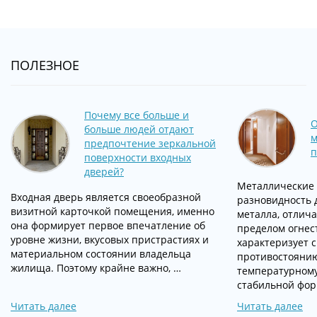
ПОЛЕЗНОЕ
Почему все больше и
О
больше людей отдают
м
предпочтение зеркальной
п
поверхности входных
дверей?
Металлические
Входная дверь является своеобразной
разновидность 
визитной карточкой помещения, именно
металла, отлич
она формирует первое впечатление об
пределом огнес
уровне жизни, вкусовых пристрастиях и
характеризует с
материальном состоянии владельца
противостояни
жилища. Поэтому крайне важно, …
температурному
стабильной фо
Читать далее
Читать далее