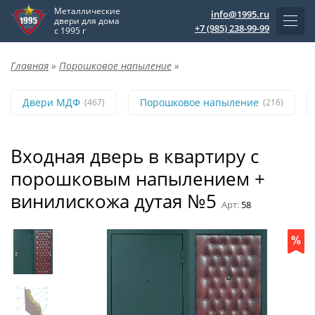
Металлические
info@1995.ru
двери для дома
+7 (985) 238-99-99
с 1995 г
Главная
»
Порошковое напыление
»
Двери МДФ
Порошковое напыление
(467)
(216)
Входная дверь в квартиру с
порошковым напылением +
винилискожа дутая №5
Арт:
58