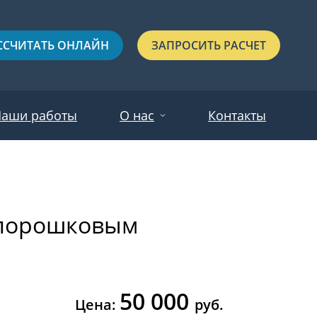
ССЧИТАТЬ ОНЛАЙН
ЗАПРОСИТЬ РАСЧЕТ
аши работы
О нас
Контакты
Новости
Красные
Отзывы
и порошковым
Черные
Зеленые
Синие
50 000
С выдавленным рисунком
Цена:
руб.