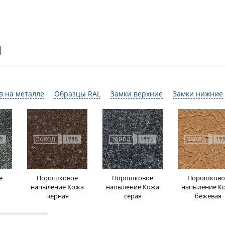
И
в на металле
Образцы RAL
Замки верхние
Замки нижние
е
Порошковое
Порошковое
Порошково
напыление Кожа
напыление Кожа
напыление К
чёрная
серая
бежевая