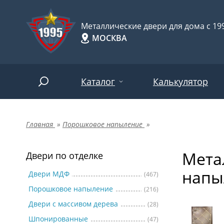
Металлические двери для дома с 199
МОСКВА
Каталог
Калькулятор
Главная
»
Порошковое напыление
»
Двери по отделке
Две
Арт-
НАЙТИ
Мета
Пор
Двери по отделке
Двери по назначению
напы
Две
Двери МДФ
(467)
Порошковое напыление
(216)
Шпо
Двери по особенностям
Двери с массивом дерева
(28)
Две
Шпонированные
(47)