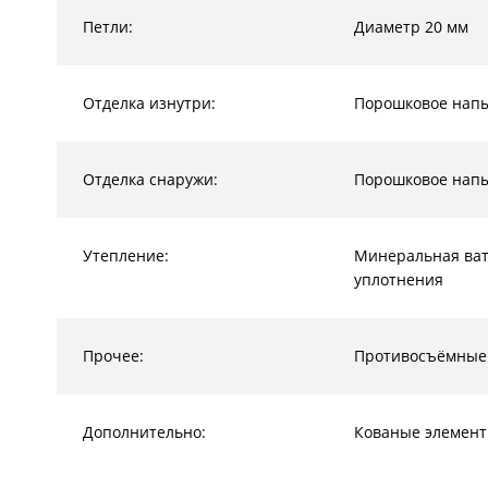
Петли:
Диаметр 20 мм
Отделка изнутри:
Порошковое напы
Отделка снаружи:
Порошковое нап
Утепление:
Минеральная ват
уплотнения
Прочее:
Противосъёмные
Дополнительно:
Кованые элемен