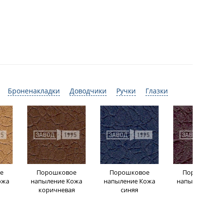
Броненакладки
Доводчики
Ручки
Глазки
е
Порошковое
Порошковое
Порошков
ожа
напыление Кожа
напыление Кожа
напыление К
коричневая
синяя
бордо