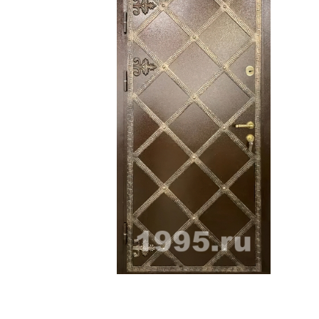
ри с винилискожей
Коричневые двери