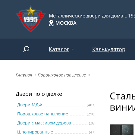
Металлические двери для дома с 199
МОСКВА
Каталог
Калькулятор
Главная
»
Порошковое напыление
»
Двери по отделке
Две
Арт-
НАЙТИ
Стал
Пор
Двери по отделке
Двери по назначению
вини
Две
Двери МДФ
(467)
Порошковое напыление
(216)
Шпо
Двери по особенностям
Двери с массивом дерева
(28)
Две
Шпонированные
(47)