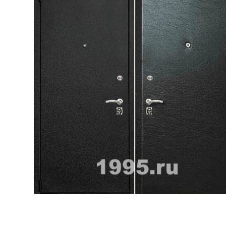
ри с винилискожей
Коричневые двери