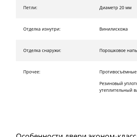
Петли:
Диаметр 20 мм
Отделка изнутри:
Винилискожа
Отделка снаружи:
Порошковое нап
Прочее:
Противосъёмные
Резиновый уплот
утеплительный в
Особенности двери эконом-класс