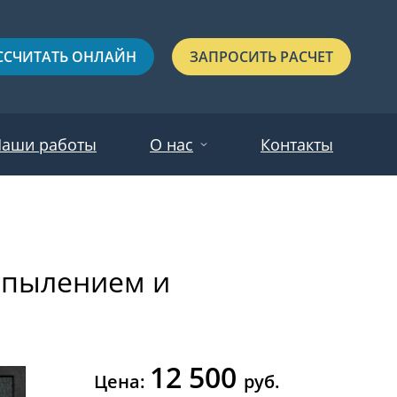
ССЧИТАТЬ ОНЛАЙН
ЗАПРОСИТЬ РАСЧЕТ
аши работы
О нас
Контакты
Новости
Красные
Отзывы
апылением и
Черные
Зеленые
Синие
12 500
С выдавленным рисунком
Цена:
руб.