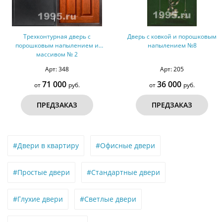
ная дверь с
Дверь с ковкой и порошковым
Двуствор
напылением и
напылением №8
порошковы
ом № 2
винил
 348
Арт: 205
А
000
36 000
3
руб.
от
руб.
от
ЗАКАЗ
ПРЕДЗАКАЗ
ПР
#Двери в квартиру
#Офисные двери
#Простые двери
#Стандартные двери
#Глухие двери
#Светлые двери