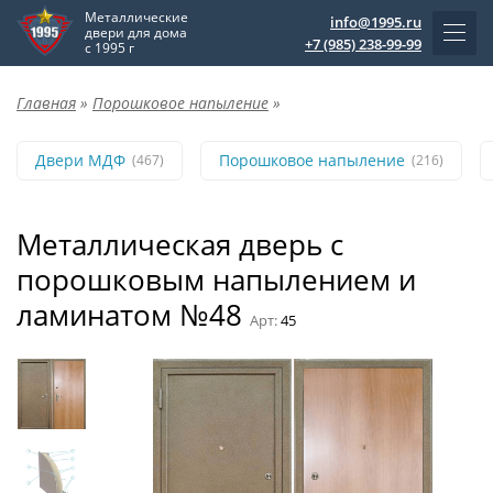
Металлические
info@1995.ru
двери для дома
+7 (985) 238-99-99
с 1995 г
Главная
»
Порошковое напыление
»
Двери МДФ
Порошковое напыление
(467)
(216)
Металлическая дверь с
порошковым напылением и
ламинатом №48
Арт:
45