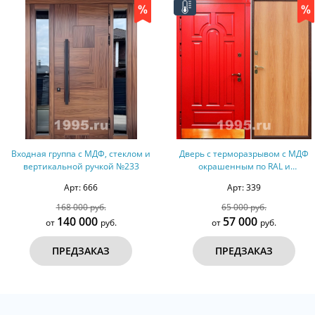
с МДФ, стеклом и
Дверь с терморазрывом с МДФ
Дверь с МДФ 
 ручкой №233
окрашенным по RAL и
ламинатом № 6
 666
Арт: 339
А
0 руб.
65 000 руб.
46
 000
57 000
4
руб.
от
руб.
от
ЗАКАЗ
ПРЕДЗАКАЗ
ПР