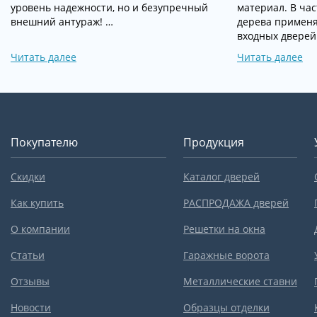
уровень надежности, но и безупречный
материал. В час
внешний антураж! …
дерева применя
входных дверей
Читать далее
Читать далее
Покупателю
Продукция
Скидки
Каталог дверей
Как купить
РАСПРОДАЖА дверей
О компании
Решетки на окна
Статьи
Гаражные ворота
Отзывы
Металлические ставни
Новости
Образцы отделки