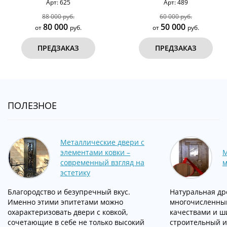
Арт: 625
Арт: 489
88 000 руб.
60 000 руб.
80 000
50 000
от
руб.
от
руб.
ПРЕДЗАКАЗ
ПРЕДЗАКАЗ
ПОЛЕЗНОЕ
Металлические двери с
элементами ковки –
М
современный взгляд на
м
эстетику
Благородство и безупречный вкус.
Натуральная др
Именно этими эпитетами можно
многочисленны
охарактеризовать двери с ковкой,
качествами и ш
сочетающие в себе не только высокий
строительный и