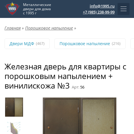
Металлические
info@1995.ru
двери для дома
+7 (985) 238-99-99
с 1995 г
Главная
»
Порошковое напыление
»
Двери МДФ
Порошковое напыление
(467)
(216)
Железная дверь для квартиры с
порошковым напылением +
винилискожа №3
Арт:
56