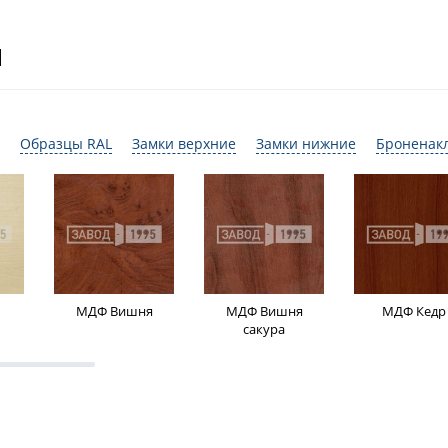
И
Образцы RAL
Замки верхние
Замки нижние
Броненак
МДФ Вишня
МДФ Вишня
МДФ Кедр
сакура