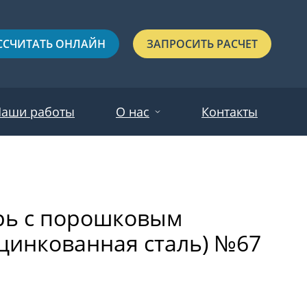
ССЧИТАТЬ ОНЛАЙН
ЗАПРОСИТЬ РАСЧЕТ
аши работы
О нас
Контакты
Новости
Красные
Отзывы
рь с порошковым
Черные
цинкованная сталь) №67
Зеленые
Синие
С выдавленным рисунком