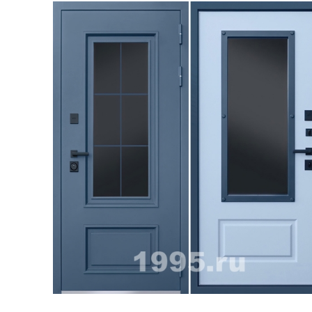
ри с винилискожей
Коричневые двери