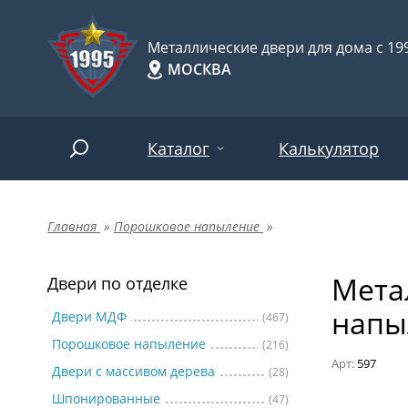
Металлические двери для дома с 199
МОСКВА
Каталог
Калькулятор
Главная
»
Порошковое напыление
»
Двери по отделке
Две
Арт-
НАЙТИ
Мета
Пор
Двери по отделке
Двери по назначению
напы
Две
Двери МДФ
(467)
Порошковое напыление
(216)
Шпо
Двери по особенностям
Арт:
597
Двери с массивом дерева
(28)
Две
Шпонированные
(47)