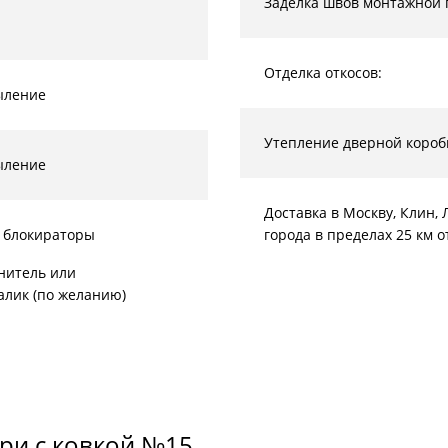
Заделка швов монтажной 
Отделка откосов:
ыление
Утепление дверной короб
ыление
Доставка в Москву, Клин
 блокираторы
города в пределах 25 км 
нитель или
алик (по желанию)
ри с ковкой №15