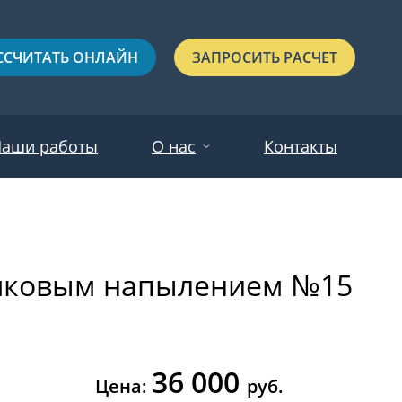
ССЧИТАТЬ ОНЛАЙН
ЗАПРОСИТЬ РАСЧЕТ
аши работы
О нас
Контакты
Новости
Красные
Отзывы
ошковым напылением №15
Черные
Зеленые
Синие
36 000
С выдавленным рисунком
Цена:
руб.