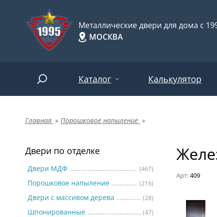
Металлические двери для дома с 199
МОСКВА
Каталог
Калькулятор
Главная
»
Порошковое напыление
»
Двери по отделке
Две
Арт-
НАЙТИ
Желе
Пор
Двери по отделке
Двери по назначению
Две
Двери МДФ
(467)
Арт:
409
Порошковое напыление
(216)
Шпо
Двери по особенностям
Двери с массивом дерева
(28)
Две
Шпонированные
(47)