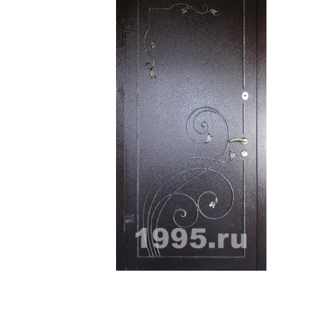
ри с винилискожей
Коричневые двери