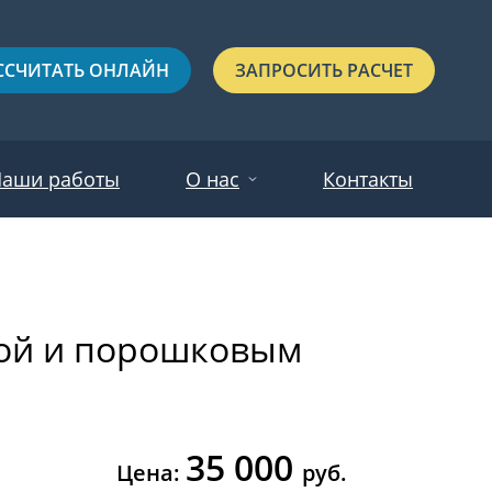
ССЧИТАТЬ ОНЛАЙН
ЗАПРОСИТЬ РАСЧЕТ
аши работы
О нас
Контакты
Новости
Красные
Отзывы
кой и порошковым
Черные
Зеленые
Синие
35 000
С выдавленным рисунком
Цена:
руб.