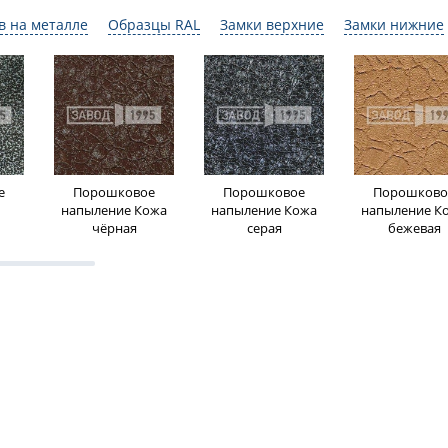
в на металле
Образцы RAL
Замки верхние
Замки нижние
е
Порошковое
Порошковое
Порошково
напыление Кожа
напыление Кожа
напыление К
чёрная
серая
бежевая