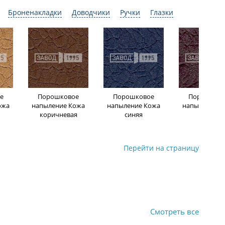
Броненакладки
Доводчики
Ручки
Глазки
е
Порошковое
Порошковое
Порошков
ожа
напыление Кожа
напыление Кожа
напыление К
коричневая
синяя
бордо
Перейти на страницу
Смотреть все