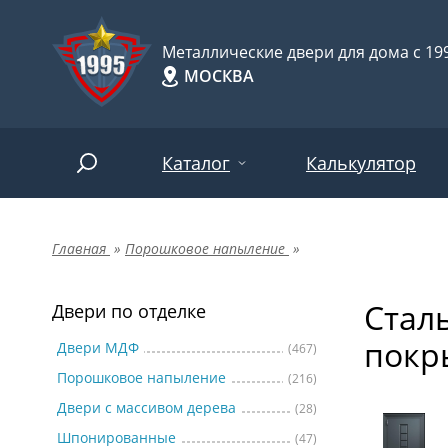
Металлические двери для дома с 199
МОСКВА
Каталог
Калькулятор
Главная
»
Порошковое напыление
»
Двери по отделке
Две
Арт-
НАЙТИ
Стал
Пор
Двери по отделке
Двери по назначению
покр
Две
Двери МДФ
(467)
Порошковое напыление
(216)
Шпо
Двери по особенностям
Двери с массивом дерева
(28)
Две
Шпонированные
(47)