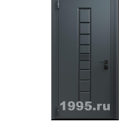
ри с винилискожей
Коричневые двери