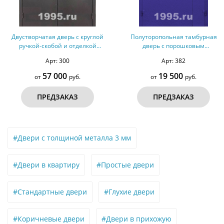
Двустворчатая дверь с круглой
Полуторопольная тамбурная
ручкой-скобой и отделкой
дверь с порошковым
порошковым напылением с двух
напылением № 12
Арт: 300
Арт: 382
сторон
57 000
19 500
от
руб.
от
руб.
ПРЕДЗАКАЗ
ПРЕДЗАКАЗ
#Двери с толщиной металла 3 мм
#Двери в квартиру
#Простые двери
#Стандартные двери
#Глухие двери
#Коричневые двери
#Двери в прихожую