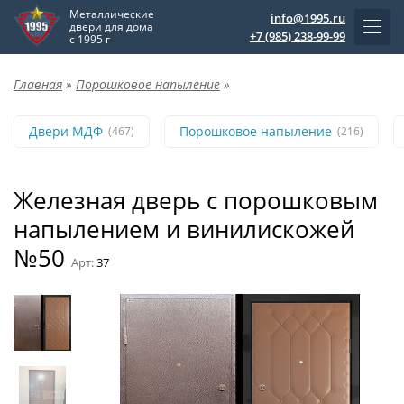
Металлические
info@1995.ru
двери для дома
+7 (985) 238-99-99
с 1995 г
Главная
»
Порошковое напыление
»
Двери МДФ
Порошковое напыление
(467)
(216)
Железная дверь с порошковым
напылением и винилискожей
№50
Арт:
37