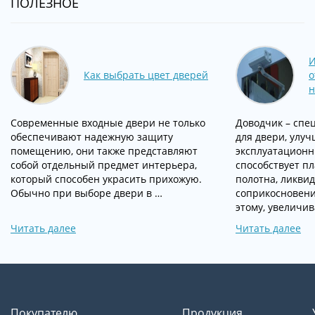
ПОЛЕЗНОЕ
И
Как выбрать цвет дверей
о
н
Современные входные двери не только
Доводчик – спе
обеспечивают надежную защиту
для двери, улу
помещению, они также представляют
эксплуатационн
собой отдельный предмет интерьера,
способствует п
который способен украсить прихожую.
полотна, ликвид
Обычно при выборе двери в …
соприкосновени
этому, увеличив
Читать далее
Читать далее
Покупателю
Продукция