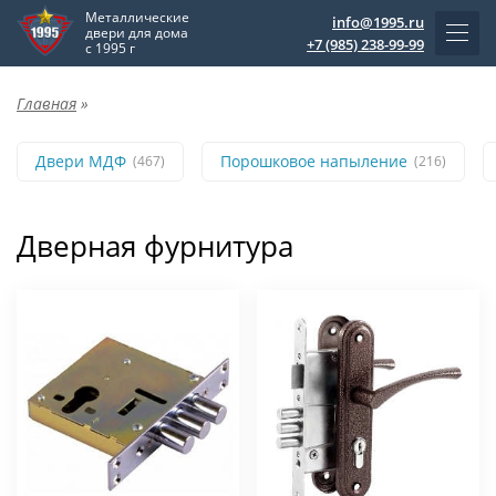
Металлические
info@1995.ru
двери для дома
+7 (985) 238-99-99
с 1995 г
Главная
»
Двери МДФ
Порошковое напыление
(467)
(216)
Дверная фурнитура