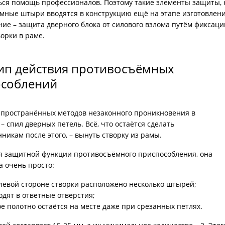
ься помощь профессионалов. Поэтому такие элементы защиты, 
ри с винилискожей
Коричневые двери
мные штыри вводятся в конструкцию ещё на этапе изготовлени
ие – защита дверного блока от силового взлома путём фиксаци
орки в раме.
п действия противосъёмных
особлений
спространённых методов незаконного проникновения в
 спил дверных петель. Всё, что остаётся сделать
икам после этого, – вынуть створку из рамы.
ся защитной функции противосъёмного приспособления, она
а очень просто:
левой стороне створки расположено несколько штырей;
одят в ответные отверстия;
е полотно остаётся на месте даже при срезанных петлях.