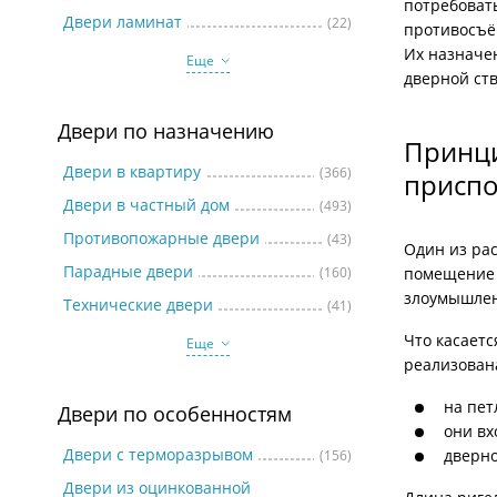
потребоват
Две
Двери ламинат
(22)
противосъё
Их назначен
Еще
дверной ств
Двери по назначению
Принци
Двери в квартиру
(366)
присп
Двери в частный дом
(493)
Противопожарные двери
(43)
Один из ра
Парадные двери
(160)
помещение –
злоумышленн
Технические двери
(41)
Что касает
Еще
реализован
на пет
Двери по особенностям
они вх
Двери с терморазрывом
дверно
(156)
Двери из оцинкованной