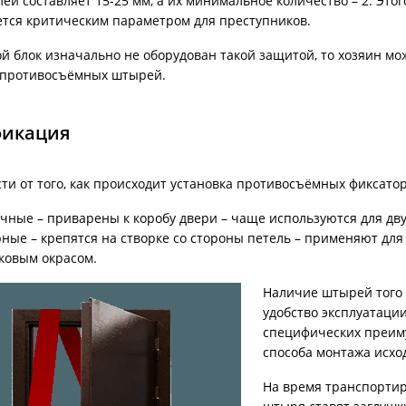
ей составляет 15-25 мм, а их минимальное количество – 2. Это
ется критическим параметром для преступников.
й блок изначально не оборудован такой защитой, то хозяин мо
 противосъёмных штырей.
фикация
ти от того, как происходит установка противосъёмных фиксатор
чные – приварены к коробу двери – чаще используются для дв
ные – крепятся на створке со стороны петель – применяют дл
ковым окрасом.
Наличие штырей того 
удобство эксплуатаци
специфических преим
способа монтажа исход
На время транспортир