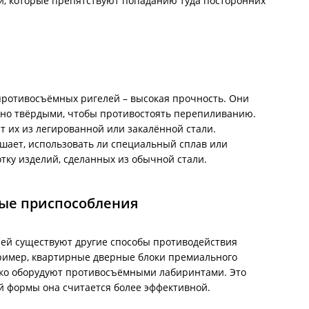
и, которые препятствуют попаданию туда посторонних
противосъёмных ригелей – высокая прочность. Они
но твёрдыми, чтобы противостоять перепиливанию.
т их из легированной или закалённой стали.
шает, использовать ли специальный сплав или
тку изделий, сделанных из обычной стали.
ые приспособления
ей существуют другие способы противодействия
ример, квартирные дверные блоки премиального
ко оборудуют противосъёмными лабиринтами. Это
ой формы она считается более эффективной.