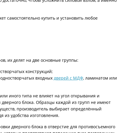
го достаточно, чтобы усложнить силовой взлом, а именно
жет самостоятельно купить и установить любое
ов, их делят на две основные группы:
устворчатых конструкций;
я одностворчатых входных
дверей с МДФ
, ламинатом или
или иного типа не влияет на угол открывания и
и дверного блока. Образцы каждой из групп не имеют
уществ, производитель выбирает определённый
я из удобства изготовления.
овки дверного блока в отверстие для противосъемного