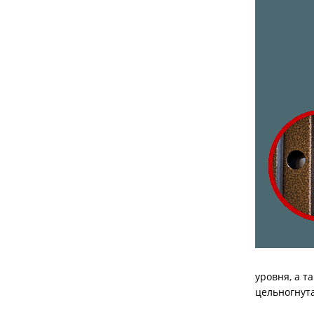
уровня, а т
цельногнута