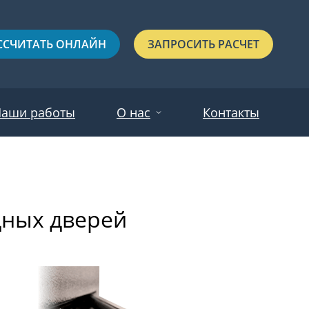
ССЧИТАТЬ ОНЛАЙН
ЗАПРОСИТЬ РАСЧЕТ
аши работы
О нас
Контакты
Новости
Красные
Отзывы
дных дверей
Черные
Зеленые
Синие
С выдавленным рисунком