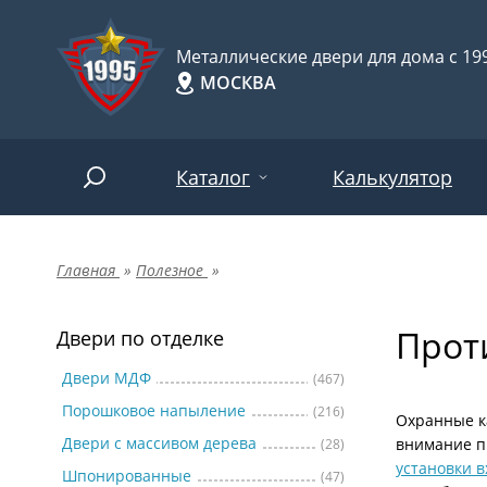
Металлические двери для дома с 199
МОСКВА
Каталог
Калькулятор
Главная
»
Полезное
»
Двери по отделке
Две
Арт-
НАЙТИ
Прот
Пор
Двери по отделке
Двери по назначению
Две
Двери МДФ
(467)
Порошковое напыление
(216)
Шпо
Двери по особенностям
Охранные к
Двери с массивом дерева
внимание п
(28)
Две
установки 
Шпонированные
(47)