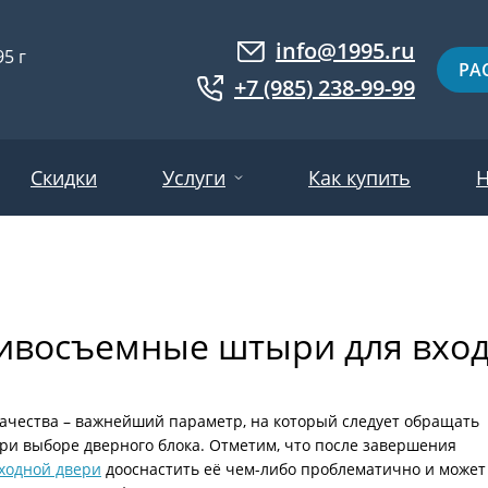
info@1995.ru
5 г
РА
+7 (985) 238-99-99
Скидки
Услуги
Как купить
Н
Доставка
ри МДФ
Двери евровагонка
Установка
ивосъемные штыри для вхо
ошковое напыление
Двери с фотопанелями
Производство
ри с массивом дерева
Белые двери
Двери оптом
нированные
Гарантия и возврат
Серые двери
ачества – важнейший параметр, на который следует обращать
ри выборе дверного блока. Отметим, что после завершения
ри ламинат
Светлые двери
входной двери
дооснастить её чем-либо проблематично и может