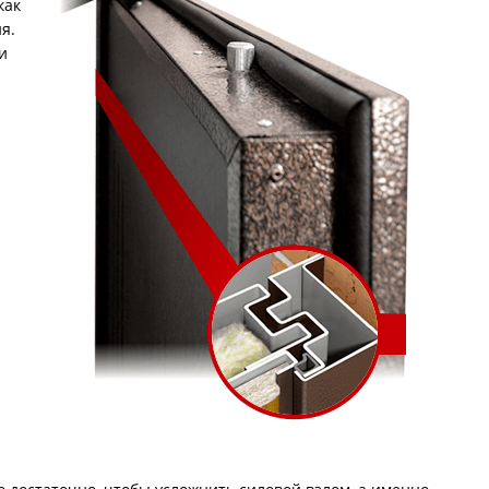
как
С металлофиленкой
я.
и