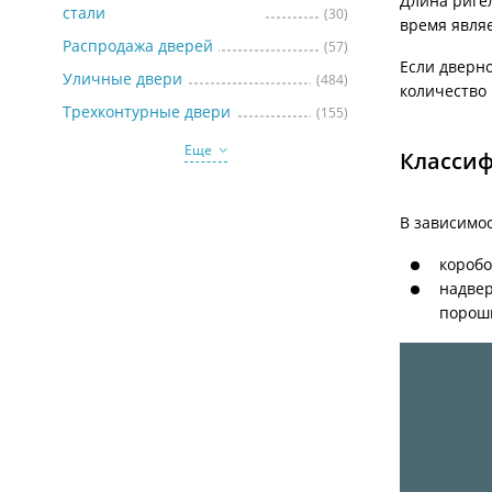
Длина ригел
стали
(30)
время явля
Распродажа дверей
(57)
Если дверно
Уличные двери
(484)
количество
Трехконтурные двери
(155)
Еще
Класси
В зависимос
коробо
надвер
порош