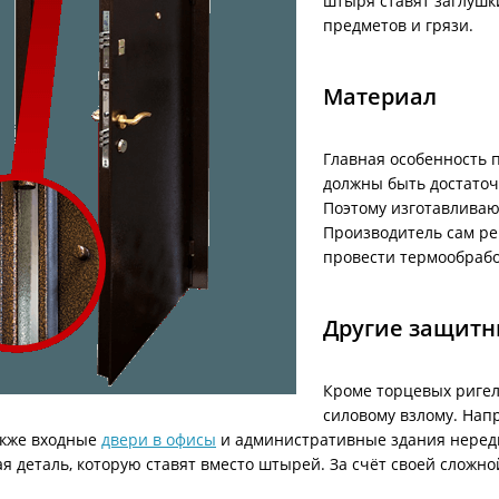
штыря ставят заглушк
предметов и грязи.
Материал
Главная особенность 
должны быть достаточ
Поэтому изготавливаю
Производитель сам ре
провести термообрабо
Другие защитн
Кроме торцевых ригел
силовому взлому. Нап
акже входные
двери в офисы
и административные здания неред
я деталь, которую ставят вместо штырей. За счёт своей сложн