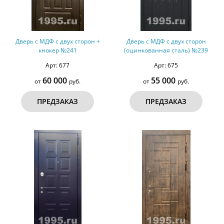
Дверь с МДФ с двух сторон +
Дверь с МДФ с двух сторон
кнокер №241
(оцинкованная сталь) №239
Арт: 677
Арт: 675
60 000
55 000
от
руб.
от
руб.
ПРЕДЗАКАЗ
ПРЕДЗАКАЗ