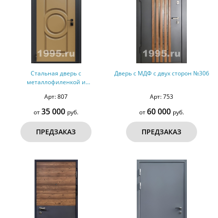
Стальная дверь с
Дверь с МДФ с двух сторон №306
металлофиленкой и
порошковым напылением RAL
Арт: 807
Арт: 753
1036 (тип №1)
35 000
60 000
от
руб.
от
руб.
ПРЕДЗАКАЗ
ПРЕДЗАКАЗ