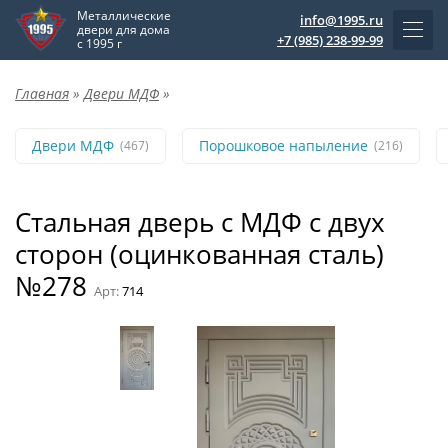
Металлические
info@1995.ru
двери для дома
+7 (985) 238-99-99
с 1995 г
Главная
»
Двери МДФ
»
Двери МДФ
Порошковое напыление
(467)
(216)
Стальная дверь с МДФ с двух
сторон (оцинкованная сталь)
№278
Арт:
714