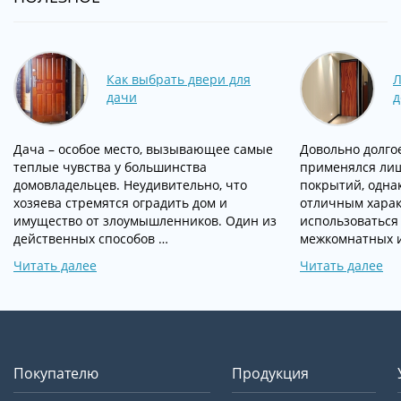
Как выбрать двери для
Л
дачи
д
Дача – особое место, вызывающее самые
Довольно долго
теплые чувства у большинства
применялся лиш
домовладельцев. Неудивительно, что
покрытий, одна
хозяева стремятся оградить дом и
отличным харак
имущество от злоумышленников. Один из
использоваться
действенных способов …
межкомнатных и
Читать далее
Читать далее
Покупателю
Продукция