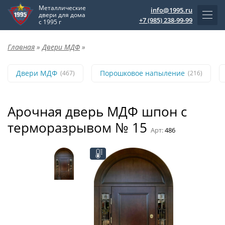
Металлические
info@1995.ru
двери для дома
+7 (985) 238-99-99
с 1995 г
Главная
»
Двери МДФ
»
Двери МДФ
Порошковое напыление
(467)
(216)
Арочная дверь МДФ шпон с
терморазрывом № 15
Арт:
486