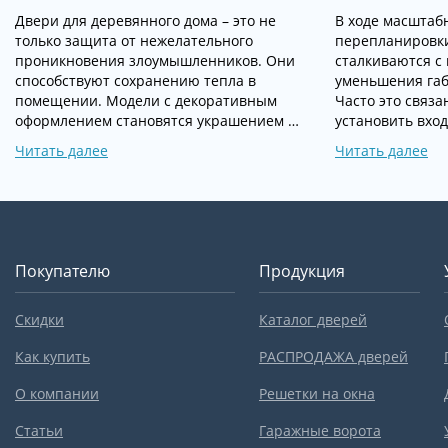
Двери для деревянного дома – это не
В ходе масштаб
только защита от нежелательного
перепланировк
проникновения злоумышленников. Они
сталкиваются с
способствуют сохранению тепла в
уменьшения габ
помещении. Модели с декоративным
Часто это связа
оформлением становятся украшением …
установить вхо
Читать далее
Читать далее
Покупателю
Продукция
Скидки
Каталог дверей
Как купить
РАСПРОДАЖА дверей
О компании
Решетки на окна
Статьи
Гаражные ворота