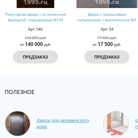
 с остекленной
Дверь с порошковым
Дверь с 
оразрыв №154
напылением + винилискожа №1
напыление
542
Арт: 54
Ар
 руб.
19 500 руб.
25 6
000
17 500
22
руб.
от
руб.
от
АКАЗ
ПРЕДЗАКАЗ
ПРЕ
ПОЛЕЗНОЕ
Двери для деревенского
К
дома
п