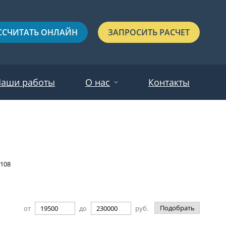
ССЧИТАТЬ ОНЛАЙН
ЗАПРОСИТЬ РАСЧЕТ
аши работы
О нас
Контакты
Новости
Красные
Отзывы
Черные
108
Зеленые
Синие
Подобрать
от
до
руб.
С выдавленным рисунком