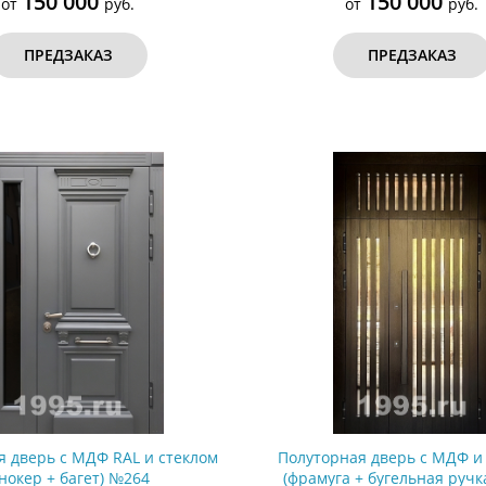
150 000
150 000
от
руб.
от
руб.
ПРЕДЗАКАЗ
ПРЕДЗАКАЗ
я дверь с МДФ RAL и стеклом
Полуторная дверь с МДФ и
кнокер + багет) №264
(фрамуга + бугельная ручк