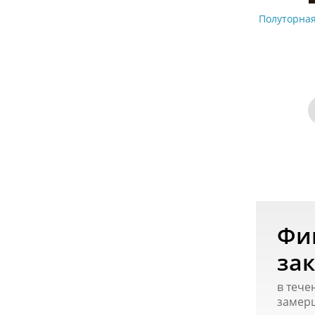
Полуторная
Фи
зак
в тече
замер