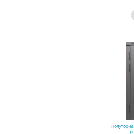
Полуторна
(