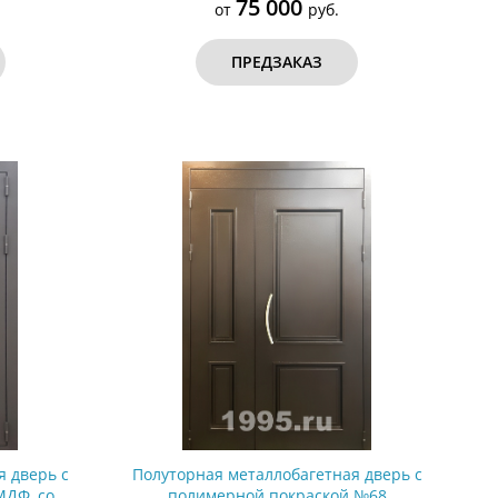
75 000
от
руб.
ПРЕДЗАКАЗ
я дверь с
Полуторная металлобагетная дверь с
МДФ, со
полимерной покраской №68