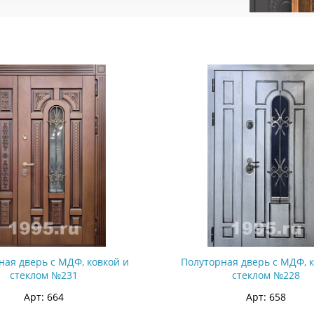
ная дверь с МДФ, ковкой и
Полуторная дверь с МДФ, 
стеклом №231
стеклом №228
Арт: 664
Арт: 658