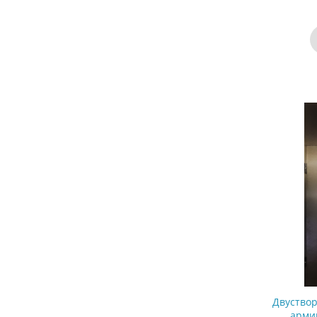
Двуствор
арми