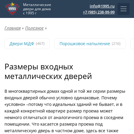
Металлические
info@1995.ru
двери для дома
+7 (985) 238-99-99
с 1995 г
Главная
»
Полезное
»
Двери МДФ
Порошковое напыление
(467)
(216)
Размеры входных
металлических дверей
В многоквартирных домах одной и той же серии размеры
входных дверей обычно условно одинаковые. Почему
«условно» –потому что идеальных зданий не бывает, и в
каждой конкретной квартире размер проема может
немного отличаться от аналогичного проема в соседнем
помещении. Что касается размера проема под
металлическую дверь в частном доме, здесь все также