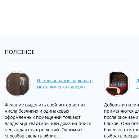
ПОЛЕЗНОЕ
Использование зеркала в
Д
металлических дверях
д
Желание выделить свой интерьер из
Доборы и нали
числа безликих и одинаковых
применяются д
оформленных помещений толкают
после окончани
владельца квартиры или дома на поиск
блоков. Они по
нестандартных решений. Одним из
более эстетичн
способов сделать облик …
выбрать расцве