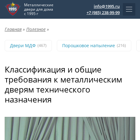
Металлические
info@1995.ru
двери для дома
+7 (985) 238-99-99
с 1995 г
Главная
»
Полезное
»
Двери МДФ
Порошковое напыление
(467)
(216)
Классификация и общие
требования к металлическим
дверям технического
назначения