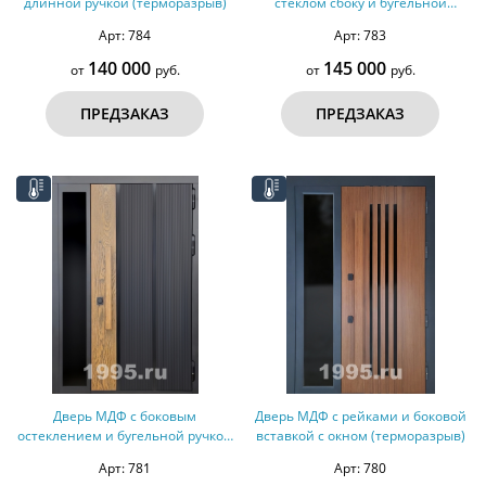
длинной ручкой (терморазрыв)
стеклом сбоку и бугельной
ручкой (терморазрыв,
Арт: 784
Арт: 783
оцинкованная сталь)
140 000
145 000
от
руб.
от
руб.
ПРЕДЗАКАЗ
ПРЕДЗАКАЗ
Дверь МДФ с боковым
Дверь МДФ с рейками и боковой
остеклением и бугельной ручкой
вставкой с окном (терморазрыв)
(терморазрыв)
Арт: 781
Арт: 780