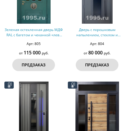
Зеленая остекленная дверь МДФ
Дверь с порошковым
RAL с багетом и чеканкой «лев»
напылением, стеклом и
(терморазрыв)
бугельной ручкой (терморазрыв,
Арт: 805
Арт: 804
оцинкованная сталь)
115 000
80 000
от
руб.
от
руб.
ПРЕДЗАКАЗ
ПРЕДЗАКАЗ