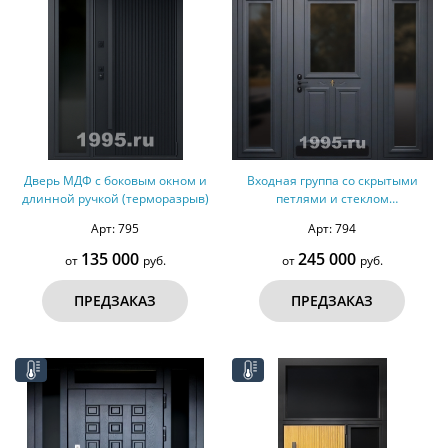
Дверь МДФ с боковым окном и
Входная группа со скрытыми
длинной ручкой (терморазрыв)
петлями и стеклом
(терморазрыв)
Арт: 795
Арт: 794
135 000
245 000
от
руб.
от
руб.
ПРЕДЗАКАЗ
ПРЕДЗАКАЗ