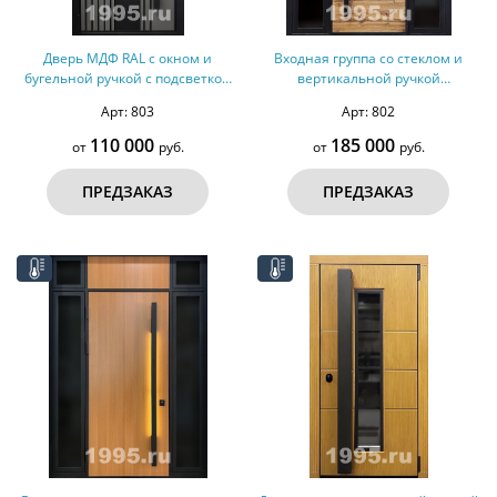
Дверь МДФ RAL с окном и
Входная группа со стеклом и
бугельной ручкой с подсветкой
вертикальной ручкой
(терморазрыв)
(терморазрыв, оцинкованная
Арт: 803
Арт: 802
сталь)
110 000
185 000
от
руб.
от
руб.
ПРЕДЗАКАЗ
ПРЕДЗАКАЗ