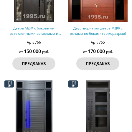
Дверь МДФ с боковыми
Двустворчатая дверь МДФ с
остекленными вставками и
окнами по бокам (терморазрыв)
лазерной резкой (терморазрыв)
Арт: 766
Арт: 765
150 000
170 000
от
руб.
от
руб.
ПРЕДЗАКАЗ
ПРЕДЗАКАЗ