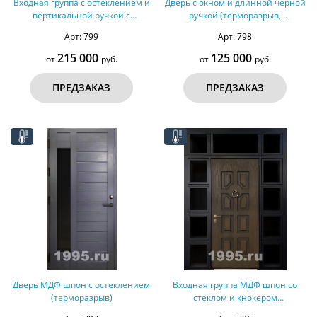
Входная группа с остеклением и
Дверь с окном и длинной черной
вертикальной ручкой с
ручкой (терморазрыв,
подсветкой (терморазрыв)
оцинкованная сталь)
Арт: 799
Арт: 798
215 000
125 000
от
руб.
от
руб.
ПРЕДЗАКАЗ
ПРЕДЗАКАЗ
Дверь МДФ шпон с остеклением
Входная группа МДФ шпон со
(терморазрыв)
стеклом и кнокером
(терморазрыв)