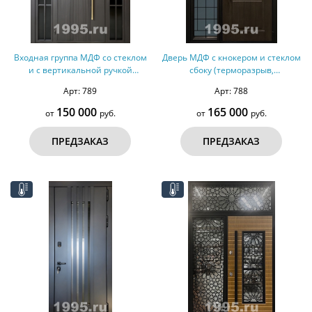
Входная группа МДФ со стеклом
Дверь МДФ с кнокером и стеклом
и с вертикальной ручкой
сбоку (терморазрыв,
(терморазрыв)
оцинкованная сталь)
Арт: 789
Арт: 788
150 000
165 000
от
руб.
от
руб.
ПРЕДЗАКАЗ
ПРЕДЗАКАЗ