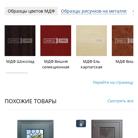
Образцы цветов МДФ
Образцы рисунков на металле
Об
МДФ Шоколад
МДФ Вишня
МДФ Ель
МДФ Вишн
селекционная
карпатская
Перейти на страницу
ПОХОЖИЕ ТОВАРЫ
Смотреть все