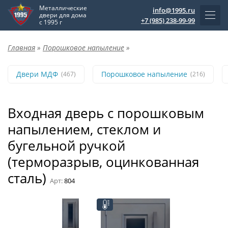
Металлические
info@1995.ru
двери для дома
+7 (985) 238-99-99
с 1995 г
Главная
»
Порошковое напыление
»
Двери МДФ
Порошковое напыление
(467)
(216)
Входная дверь с порошковым
напылением, стеклом и
бугельной ручкой
(терморазрыв, оцинкованная
сталь)
Арт:
804