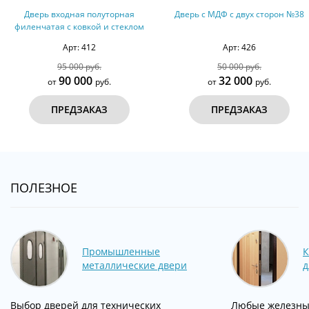
Дверь входная полуторная
Дверь с МДФ с двух сторон №38
филенчатая с ковкой и стеклом
Арт: 412
Арт: 426
95 000 руб.
50 000 руб.
90 000
32 000
от
руб.
от
руб.
ПРЕДЗАКАЗ
ПРЕДЗАКАЗ
ПОЛЕЗНОЕ
Промышленные
К
металлические двери
д
Выбор дверей для технических
Любые железны