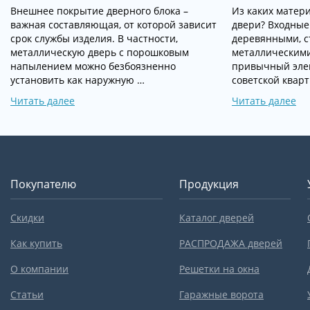
Внешнее покрытие дверного блока –
Из каких матер
важная составляющая, от которой зависит
двери? Входные
срок службы изделия. В частности,
деревянными, 
металлическую дверь с порошковым
металлическими
напылением можно безбоязненно
привычный эле
установить как наружную …
советской кварт
Читать далее
Читать далее
Покупателю
Продукция
Скидки
Каталог дверей
Как купить
РАСПРОДАЖА дверей
О компании
Решетки на окна
Статьи
Гаражные ворота