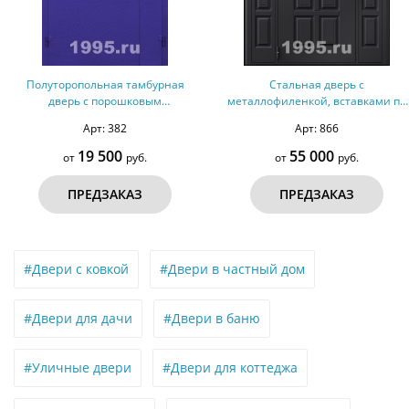
Полуторопольная тамбурная
Стальная дверь с
дверь с порошковым
металлофиленкой, вставками по
напылением № 12
бокам и порошковым
Арт: 382
Арт: 866
окрашиванием RAL 9004 (тип
№1)
19 500
55 000
от
руб.
от
руб.
ПРЕДЗАКАЗ
ПРЕДЗАКАЗ
#Двери с ковкой
#Двери в частный дом
#Двери для дачи
#Двери в баню
#Уличные двери
#Двери для коттеджа