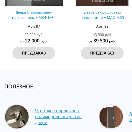
Дверь с порошковым
Дверь с порошковым
напылением + МДФ №34
напылением + МДФ №35
Арт: 87
Арт: 88
25 600 руб.
43 500 руб.
22 000
39 500
от
руб.
от
руб.
ПРЕДЗАКАЗ
ПРЕДЗАКАЗ
ПОЛЕЗНОЕ
Что такое порошково-
В
полимерное покрытие
м
двери