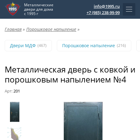
Металлические
info@1995.ru
двери для дома
+7 (985) 238-99-99
с 1995 г
Главная
»
Порошковое напыление
»
Двери МДФ
Порошковое напыление
(467)
(216)
Металлическая дверь с ковкой и
порошковым напылением №4
Арт:
201