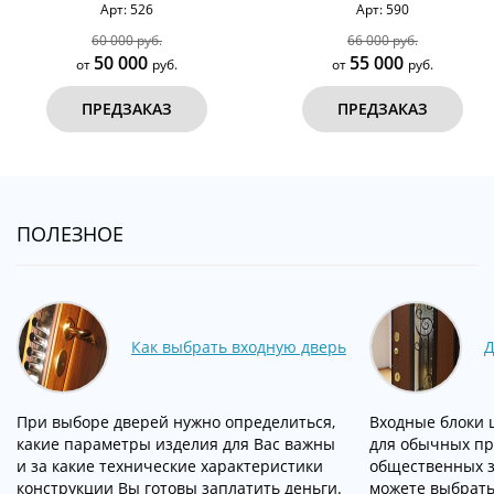
Арт: 526
Арт: 590
60 000 руб.
66 000 руб.
50 000
55 000
от
руб.
от
руб.
ПРЕДЗАКАЗ
ПРЕДЗАКАЗ
ПОЛЕЗНОЕ
Как выбрать входную дверь
Д
При выборе дверей нужно определиться,
Входные блоки 
какие параметры изделия для Вас важны
для обычных пр
и за какие технические характеристики
общественных з
конструкции Вы готовы заплатить деньги.
можете выбрать