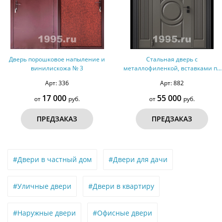
Дверь порошковое напыление и
Стальная дверь с
винилискожа № 3
металлофиленкой, вставками по
бокам, карнизом и порошковым
Арт: 336
Арт: 882
покрытием RAL 7022 (тип №1)
17 000
55 000
от
руб.
от
руб.
ПРЕДЗАКАЗ
ПРЕДЗАКАЗ
#Двери в частный дом
#Двери для дачи
#Уличные двери
#Двери в квартиру
#Наружные двери
#Офисные двери