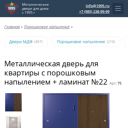
Металлические
info@1995.ru
двери для дома
+7 (985) 238-99-99
с 1995 г
Главная
»
Порошковое напыление
»
Двери МДФ
Порошковое напыление
(467)
(216)
Металлическая дверь для
квартиры с порошковым
напылением + ламинат №22
Арт:
75