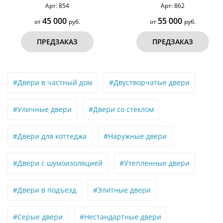
Арт: 854
Арт: 862
серым порошковым
напылением RAL 3007 (тип №2)
окрашиванием RAL 7021 (тип
45 000
55 000
от
руб.
от
руб.
№6)
ПРЕДЗАКАЗ
ПРЕДЗАКАЗ
#Двери в частный дом
#Двустворчатые двери
#Уличные двери
#Двери со стеклом
#Двери для коттеджа
#Наружные двери
#Двери с шумоизоляцией
#Утепленные двери
#Двери в подъезд
#Элитные двери
#Серые двери
#Нестандартные двери