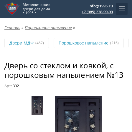
Металлические
info@1995.ru
двери для дома
+7 (985) 238-99-99
с 1995 г
Главная
»
Порошковое напыление
»
Двери МДФ
Порошковое напыление
(467)
(216)
Дверь со стеклом и ковкой, с
порошковым напылением №13
Арт:
392