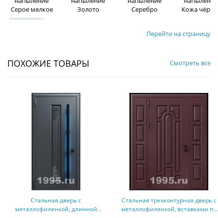
напыление
напыление
напыление
напыление
Серое мелкое
Золото
Серебро
Кожа чёрна
Перейти на страницу
ПОХОЖИЕ ТОВАРЫ
Смотреть все
Стальная дверь с
Стальная трехконтурная дверь с
металлофиленкой, длинной
металлофиленкой, вставками по
ручкой с подсветкой и темно-
бокам и порошковым