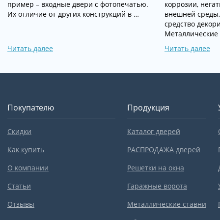
пример – входные двери с фотопечатью.
коррозии, нега
Их отличие от других конструкций в …
внешней среды,
средство декор
Металлические
Читать далее
Читать далее
Покупателю
Продукция
Скидки
Каталог дверей
Как купить
РАСПРОДАЖА дверей
О компании
Решетки на окна
Статьи
Гаражные ворота
Отзывы
Металлические ставни