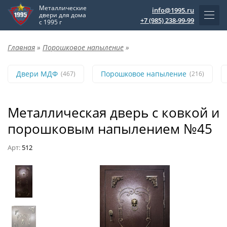
Металлические
info@1995.ru
двери для дома
+7 (985) 238-99-99
с 1995 г
Главная
»
Порошковое напыление
»
Двери МДФ
Порошковое напыление
(467)
(216)
Металлическая дверь с ковкой и
порошковым напылением №45
Арт:
512