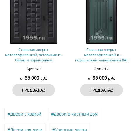
Стальная дверь с
Стальная дверь с
металлофиленкой, вставками по
металлофиленкой и
бокам и порошковым
порошковым напылением RAL
окрашиванием RAL 9004 (тип №5,
6012 (тип №2)
Арт: 870
Арт: 812
оцинкованная сталь)
55 000
35 000
от
руб.
от
руб.
ПРЕДЗАКАЗ
ПРЕДЗАКАЗ
#Двери с ковкой
#Двери в частный дом
#Двери для дачи
#Уличные двери