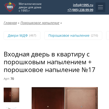
Металлические
info@1995.ru
двери для дома
+7 (985) 238-99-99
с 1995 г
Главная
»
Порошковое напыление
»
Двери МДФ
Порошковое напыление
(467)
(216)
Входная дверь в квартиру с
порошковым напылением +
порошковое напыление №17
Арт:
70