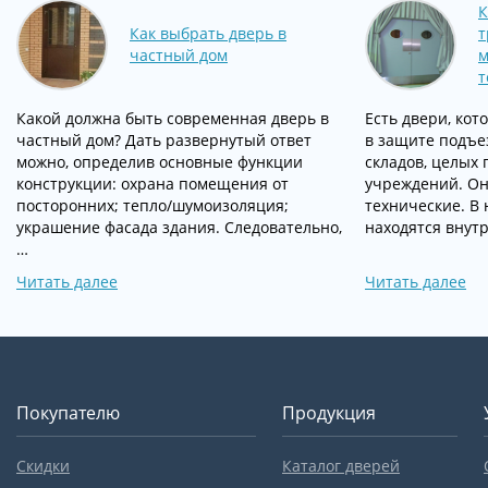
К
Как выбрать дверь в
т
частный дом
м
т
Какой должна быть современная дверь в
Есть двери, ко
частный дом? Дать развернутый ответ
в защите подъез
можно, определив основные функции
складов, целых 
конструкции: охрана помещения от
учреждений. О
посторонних; тепло/шумоизоляция;
технические. В 
украшение фасада здания. Следовательно,
находятся внут
…
Читать далее
Читать далее
Покупателю
Продукция
Скидки
Каталог дверей