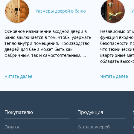
Размеры дверей в баню
У
Основное назначение входной двери в
Независимо от 
баню заключается в том, чтобы удержать
функция входно
тепло внутри помещения. Производство
безопасности п
дверей для бани может быть как
что технически
фабричным, так и самостоятельным. …
квартирные ме
обладать высок
Читать далее
Читать далее
Покупателю
Продукция
Скидки
Каталог дверей