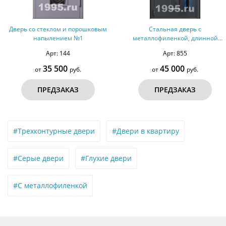
Дверь со стеклом и порошковым
Стальная дверь с
напылением №1
металлофиленкой, длинной
ручкой с подсветкой и темно-
Арт: 144
Арт: 855
серым порошковым
окрашиванием RAL 7021 (тип
35 500
45 000
от
руб.
от
руб.
№7)
ПРЕДЗАКАЗ
ПРЕДЗАКАЗ
#Трехконтурные двери
#Двери в квартиру
#Серые двери
#Глухие двери
#С металлофиленкой