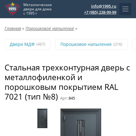
Металлические
info@1995.ru
двери для дома
+7 (985) 238-99-99
с 1995 г
Главная
»
Порошковое напыление
»
Двери МДФ
Порошковое напыление
(467)
(216)
Стальная трехконтурная дверь с
металлофиленкой и
порошковым покрытием RAL
7021 (тип №8)
Арт:
845