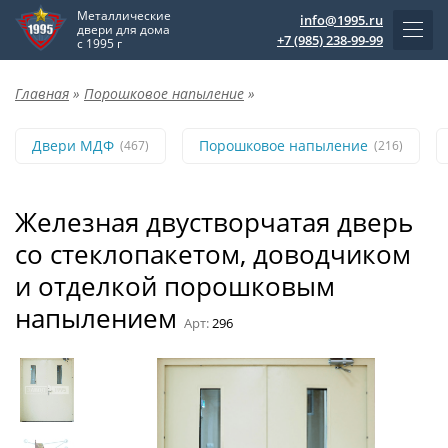
Металлические
info@1995.ru
двери для дома
+7 (985) 238-99-99
с 1995 г
Главная
»
Порошковое напыление
»
Двери МДФ
Порошковое напыление
(467)
(216)
Железная двустворчатая дверь
со стеклопакетом, доводчиком
и отделкой порошковым
напылением
Арт:
296