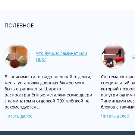
ПОЛЕЗНОЕ
Что лучше: ламинат или
С
ПВХ?
В зависимости от вида внешней отделки,
Система «Антипа
места установки дверных блоков могут
специальный за
быть ограничены. Широко
который позвол
распространённые металлические двери
изнутри одним 
с ламинатом и отделкой ПВХ плёнкой не
Типичными мес
рекомендуется …
блоков с такими
Читать далее
Читать далее