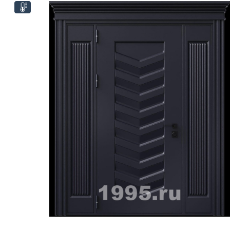
ри с винилискожей
Коричневые двери