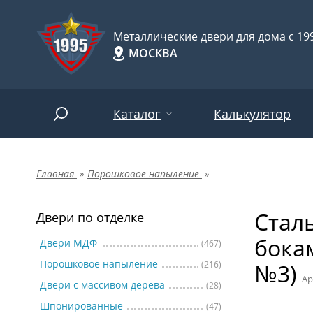
Металлические двери для дома с 199
МОСКВА
Каталог
Калькулятор
Главная
»
Порошковое напыление
»
Двери по отделке
Две
Арт-
НАЙТИ
Стал
Пор
Двери по отделке
Двери по назначению
бока
Две
Двери МДФ
(467)
Порошковое напыление
(216)
№3)
Шпо
Двери по особенностям
Ар
Двери с массивом дерева
(28)
Две
Шпонированные
(47)