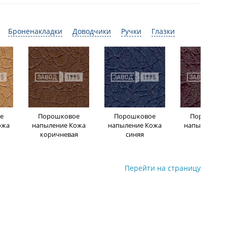
Броненакладки
Доводчики
Ручки
Глазки
е
Порошковое
Порошковое
Порошков
ожа
напыление Кожа
напыление Кожа
напыление К
коричневая
синяя
бордо
Перейти на страницу