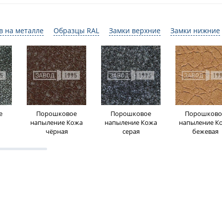
в на металле
Образцы RAL
Замки верхние
Замки нижние
е
Порошковое
Порошковое
Порошково
напыление Кожа
напыление Кожа
напыление К
чёрная
серая
бежевая