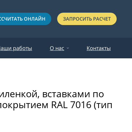
ССЧИТАТЬ ОНЛАЙН
ЗАПРОСИТЬ РАСЧЕТ
аши работы
О нас
Контакты
Новости
Красные
Отзывы
иленкой, вставками по
Черные
окрытием RAL 7016 (тип
Зеленые
Синие
С выдавленным рисунком