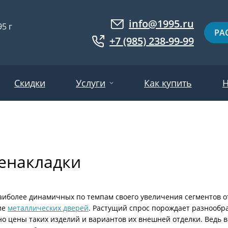
info@1995.ru
5 г
РА
+7 (985) 238-99-99
Скидки
Услуги
Как купить
Н
Доставка
ри МДФ
Двери евровагонка
Установка
енакладки
ошковое напыление
Двери с фотопанелями
Производство
ри с массивом дерева
Белые двери
Двери оптом
нированные
Гарантия и возврат
Серые двери
аиболее динамичных по темпам своего увеличения сегментов о
ие
металлических дверей
. Растущий спрос порождает разнооб
ри ламинат
Светлые двери
о цены таких изделий и вариантов их внешней отделки. Ведь в