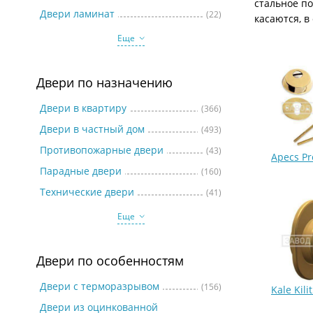
стальное п
Две
Двери ламинат
(22)
касаются, в
Еще
Двери по назначению
Двери в квартиру
(366)
Двери в частный дом
(493)
Противопожарные двери
(43)
Apecs Pr
Парадные двери
(160)
Технические двери
(41)
Еще
Двери по особенностям
Двери с терморазрывом
(156)
Kale Kili
Двери из оцинкованной