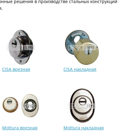
онные решения в производстве стальных конструкций
С металлофиленкой
я.
CISA врезная
CISA накладная
Mottura врезная
Mottura накладная