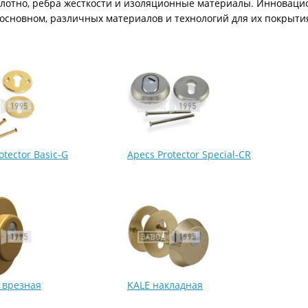
олотно, ребра жесткости и изоляционные материалы. Инноваци
ри с винилискожей
Коричневые двери
 основном, различных материалов и технологий для их покрыти
otector Basic-G
Apecs Protector Special-CR
t врезная
KALE накладная