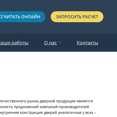
ССЧИТАТЬ ОНЛАЙН
ЗАПРОСИТЬ РАСЧЕТ
аши работы
О нас
Контакты
Новости
Красные
Отзывы
Черные
Зеленые
Синие
течественного рынка дверной продукции является
разность предложений компаний-производителей
С выдавленным рисунком
нутренняя конструкция дверей аналогичная у всех –