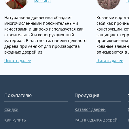
массива
в
Натуральная древесина обладает
Кованые ворота
многочисленными положительными
себя как прочн
качествами и широко используется как
конструкции, к
строительный и конструкционный
защищают терр
материал. В частности, панели цельного
проникновения
дерева применяют для производства
кованые элемен
входных дверей из …
вписываются в 
Читать далее
Читать далее
Покупателю
Продукция
Скидки
Каталог дверей
Как купить
РАСПРОДАЖА дверей