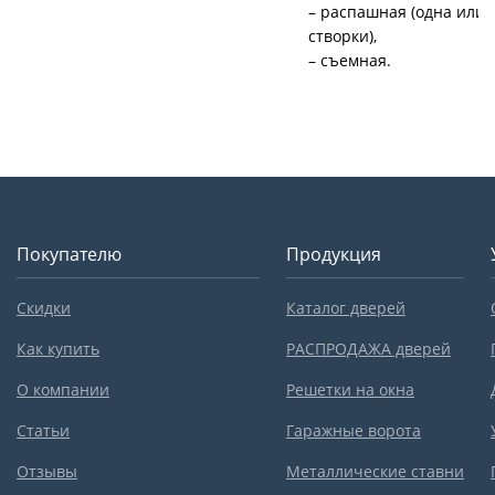
– распашная (одна или 
створки),
– съемная.
Покупателю
Продукция
Скидки
Каталог дверей
Как купить
РАСПРОДАЖА дверей
О компании
Решетки на окна
Статьи
Гаражные ворота
Отзывы
Металлические ставни