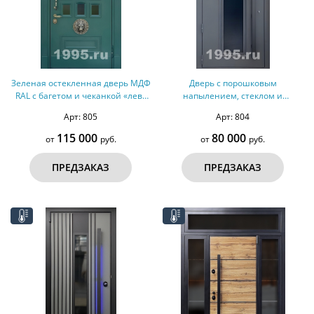
Зеленая остекленная дверь МДФ
Дверь с порошковым
RAL с багетом и чеканкой «лев»
напылением, стеклом и
(терморазрыв)
бугельной ручкой (терморазрыв,
Арт: 805
Арт: 804
оцинкованная сталь)
115 000
80 000
от
руб.
от
руб.
ПРЕДЗАКАЗ
ПРЕДЗАКАЗ