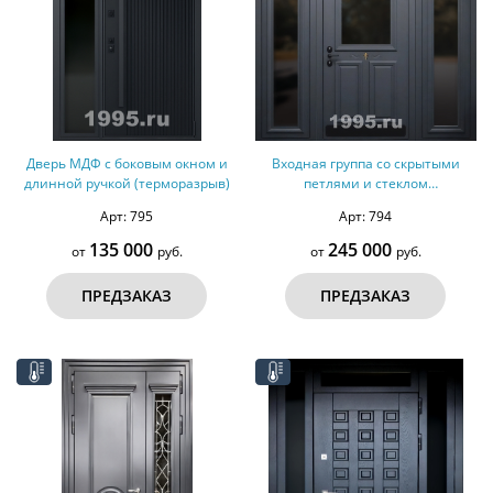
Дверь МДФ с боковым окном и
Входная группа со скрытыми
длинной ручкой (терморазрыв)
петлями и стеклом
(терморазрыв)
Арт: 795
Арт: 794
135 000
245 000
от
руб.
от
руб.
ПРЕДЗАКАЗ
ПРЕДЗАКАЗ