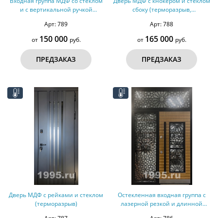
Входная группа МДФ со стеклом
Дверь МДФ с кнокером и стеклом
и с вертикальной ручкой
сбоку (терморазрыв,
(терморазрыв)
оцинкованная сталь)
Арт: 789
Арт: 788
150 000
165 000
от
руб.
от
руб.
ПРЕДЗАКАЗ
ПРЕДЗАКАЗ
Дверь МДФ с рейками и стеклом
Остекленная входная группа с
(терморазрыв)
лазерной резкой и длинной
ручкой (терморазрыв)