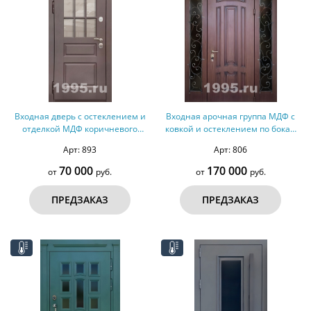
Входная дверь с остеклением и
Входная арочная группа МДФ с
отделкой МДФ коричневого
ковкой и остеклением по бокам
цвета (терморазрыв)
(терморазрыв)
Арт: 893
Арт: 806
70 000
170 000
от
руб.
от
руб.
ПРЕДЗАКАЗ
ПРЕДЗАКАЗ