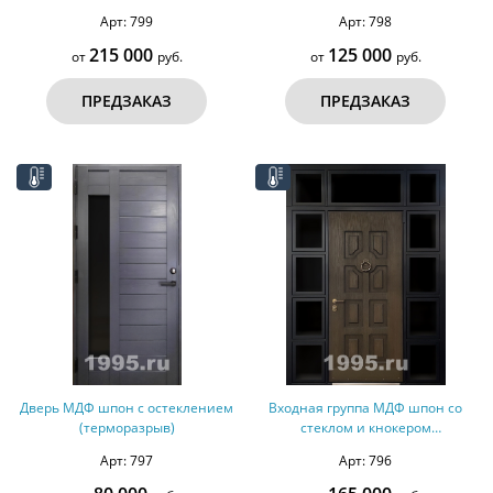
подсветкой (терморазрыв)
оцинкованная сталь)
Арт: 799
Арт: 798
215 000
125 000
от
руб.
от
руб.
ПРЕДЗАКАЗ
ПРЕДЗАКАЗ
Дверь МДФ шпон с остеклением
Входная группа МДФ шпон со
(терморазрыв)
стеклом и кнокером
(терморазрыв)
Арт: 797
Арт: 796