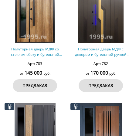
Полуторная дверь МДФ со
Полуторная дверь МДФ с
стеклом сбоку и бугельной
декором и бугельной ручкой
ручкой (терморазрыв,
(терморазрыв)
Арт: 783
Арт: 782
оцинкованная сталь)
145 000
170 000
от
руб.
от
руб.
ПРЕДЗАКАЗ
ПРЕДЗАКАЗ