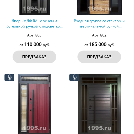
Дверь МДФ RAL с окном и
Входная группа со стеклом и
бугельной ручкой с подсветкой
вертикальной ручкой
(терморазрыв)
(терморазрыв, оцинкованная
Арт: 803
Арт: 802
сталь)
110 000
185 000
от
руб.
от
руб.
ПРЕДЗАКАЗ
ПРЕДЗАКАЗ