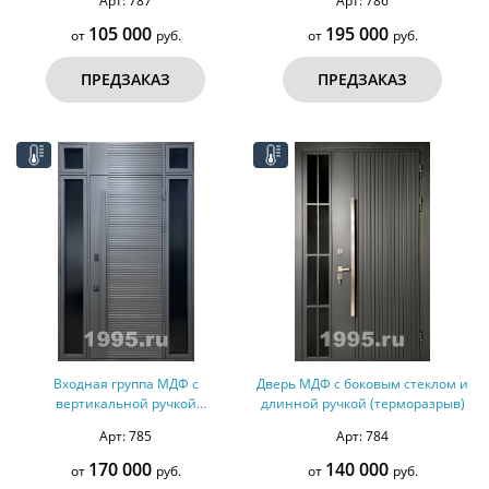
Арт: 787
Арт: 786
105 000
195 000
от
руб.
от
руб.
ПРЕДЗАКАЗ
ПРЕДЗАКАЗ
Входная группа МДФ с
Дверь МДФ с боковым стеклом и
вертикальной ручкой
длинной ручкой (терморазрыв)
(терморазрыв)
Арт: 785
Арт: 784
170 000
140 000
от
руб.
от
руб.