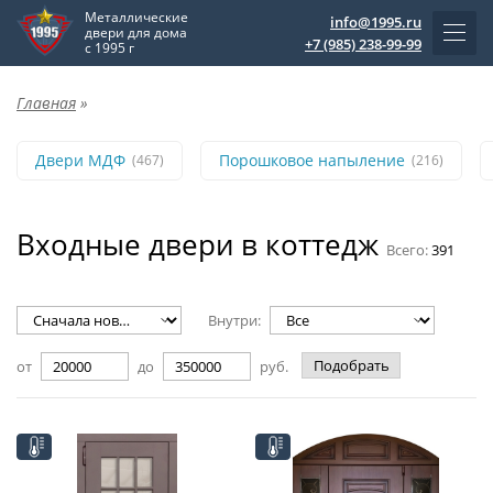
Металлические
info@1995.ru
двери для дома
+7 (985) 238-99-99
с 1995 г
Главная
»
Двери МДФ
Порошковое напыление
(467)
(216)
Входные двери в коттедж
Всего:
391
Внутри:
Подобрать
от
до
руб.