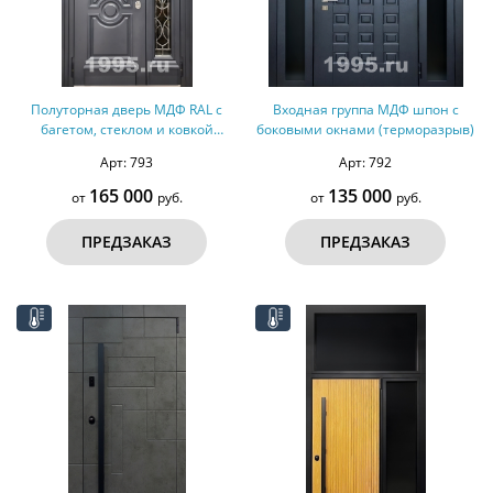
Полуторная дверь МДФ RAL с
Входная группа МДФ шпон с
багетом, стеклом и ковкой
боковыми окнами (терморазрыв)
(терморазрыв)
Арт: 793
Арт: 792
165 000
135 000
от
руб.
от
руб.
ПРЕДЗАКАЗ
ПРЕДЗАКАЗ