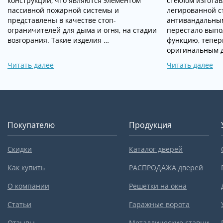
конструкции, что являются элементом
стеклом изгота
пассивной пожарной системы и
легированной с
представлены в качестве стоп-
антивандальны
ограничителей для дыма и огня, на стадии
перестало выпо
возгорания. Такие изделия …
функцию, тепер
оригинальным д
Читать далее
Читать далее
Покупателю
Продукция
Скидки
Каталог дверей
Как купить
РАСПРОДАЖА дверей
О компании
Решетки на окна
Статьи
Гаражные ворота
Отзывы
Металлические ставни