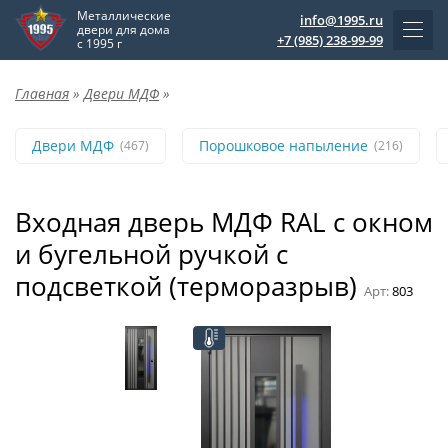
Металлические
info@1995.ru
двери для дома
+7 (985) 238-99-99
с 1995 г
Главная
»
Двери МДФ
»
Двери МДФ
Порошковое напыление
(467)
(216)
Входная дверь МДФ RAL с окном
и бугельной ручкой с
подсветкой (терморазрыв)
Арт:
803