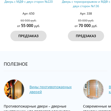
Дверь с терморазрывом и МДФ с
Парадная полуторная дверь
двух сторон №136
МДФ шпон с ковкой и стеклом,
терморазрыв №80
Арт: 338
Арт: 504
85 000 руб.
154 000 руб.
70 000
140 000
от
руб.
от
руб.
ПРЕДЗАКАЗ
ПРЕДЗАКАЗ
ПОЛЕЗНОЕ
Виды противопожарных
В
дверей
к
Противопожарные двери – дверные
Современные ме