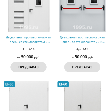
Двупольная противопожарная
Двупольная противопожарная
дверь со стеклопакетом и
дверь со стеклопакетами и
вентиляцией №40 - ДМПС 2
ручками Антипаника №39 -
Арт: 614
Арт: 613
ДМПС 2
50 000
50 000
от
руб.
от
руб.
ПРЕДЗАКАЗ
ПРЕДЗАКАЗ
EI-60
EI-60