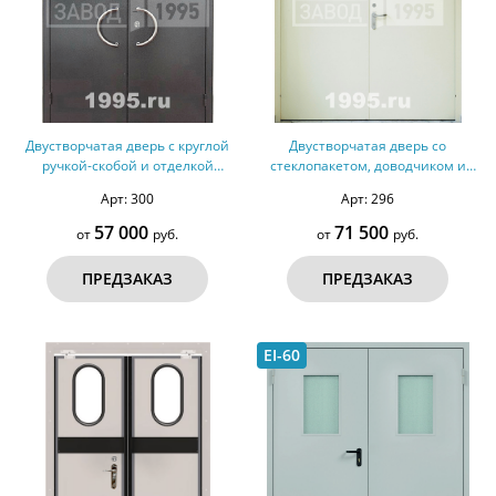
Двустворчатая дверь с круглой
Двустворчатая дверь со
ручкой-скобой и отделкой
стеклопакетом, доводчиком и
порошковым напылением с двух
отделкой порошковым
Арт: 300
Арт: 296
сторон
напылением
57 000
71 500
от
руб.
от
руб.
ПРЕДЗАКАЗ
ПРЕДЗАКАЗ
EI-60