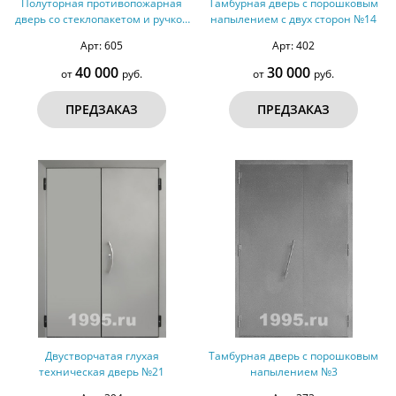
Полуторная противопожарная
Тамбурная дверь с порошковым
дверь со стеклопакетом и ручкой
напылением с двух сторон №14
Антипаника №31 - ДМПС 2
Арт: 605
Арт: 402
40 000
30 000
от
руб.
от
руб.
ПРЕДЗАКАЗ
ПРЕДЗАКАЗ
Двустворчатая глухая
Тамбурная дверь с порошковым
техническая дверь №21
напылением №3