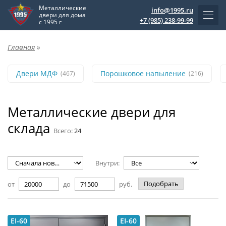
Металлические
info@1995.ru
двери для дома
+7 (985) 238-99-99
с 1995 г
Главная
»
Двери МДФ
Порошковое напыление
(467)
(216)
Металлические двери для
склада
Всего:
24
Внутри:
Подобрать
от
до
руб.
EI-60
EI-60