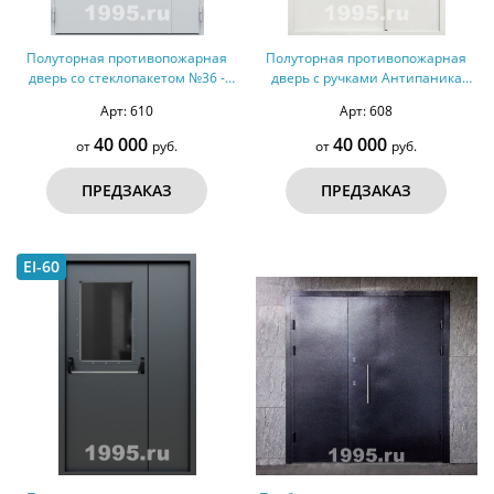
Полуторная противопожарная
Полуторная противопожарная
дверь со стеклопакетом №36 -
дверь с ручками Антипаника
ДМПС 2
№34 - ДМП 2
Арт: 610
Арт: 608
40 000
40 000
от
руб.
от
руб.
ПРЕДЗАКАЗ
ПРЕДЗАКАЗ
EI-60