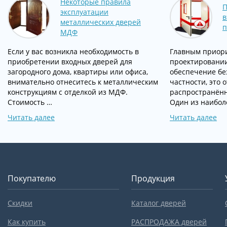
Некоторые правила
П
эксплуатации
в
металлических дверей
п
МДФ
Если у вас возникла необходимость в
Главным приор
приобретении входных дверей для
проектировании
загородного дома, квартиры или офиса,
обеспечение бе
внимательно отнеситесь к металлическим
частности, это 
конструкциям с отделкой из МДФ.
распространённ
Стоимость …
Один из наибол
Читать далее
Читать далее
Покупателю
Продукция
Скидки
Каталог дверей
Как купить
РАСПРОДАЖА дверей