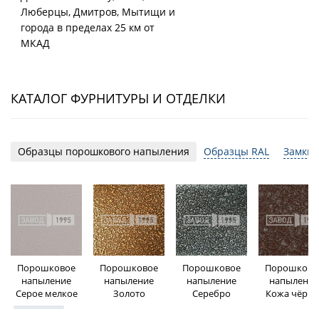
Люберцы, Дмитров, Мытищи и
города в пределах 25 км от
МКАД
КАТАЛОГ ФУРНИТУРЫ И ОТДЕЛКИ
Образцы порошкового напыления
Образцы RAL
Замки 
Порошковое
Порошковое
Порошковое
Порошково
напыление
напыление
напыление
напыление
Серое мелкое
Золото
Серебро
Кожа чёрна