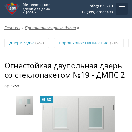
Металлические
info@1995.ru
двери для дома
+7 (985) 238-99-99
с 1995 г
Главная
»
Противопожарные двери
»
Двери МДФ
Порошковое напыление
(467)
(216)
Огнестойкая двупольная дверь
со стеклопакетом №19 - ДМПС 2
Арт:
256
EI-60