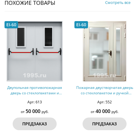
ПОХОЖИЕ ТОВАРЫ
Смотреть все
EI-60
EI-60
Двупольная противопожарная
Пожарная двустворчатая дверь
дверь со стеклопакетами и
со стеклопакетом и ручкой
ручками Антипаника №39 -
Антипаника №24 - ДМПС 2
Арт: 613
Арт: 552
ДМПС 2
50 000
40 000
от
руб.
от
руб.
ПРЕДЗАКАЗ
ПРЕДЗАКАЗ