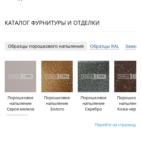
КАТАЛОГ ФУРНИТУРЫ И ОТДЕЛКИ
Образцы порошкового напыления
Образцы RAL
Замки 
Порошковое
Порошковое
Порошковое
Порошково
напыление
напыление
напыление
напыление
Серое мелкое
Золото
Серебро
Кожа чёрна
Перейти на страницу