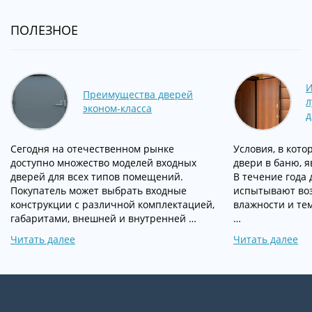
ПОЛЕЗНОЕ
И
Преимущества дверей
л
эконом-класса
д
Сегодня на отечественном рынке
Условия, в кот
доступно множество моделей входных
двери в баню, 
дверей для всех типов помещений.
В течение года
Покупатель может выбрать входные
испытывают воз
конструкции с различной комплектацией,
влажности и те
габаритами, внешней и внутренней …
…
Читать далее
Читать далее