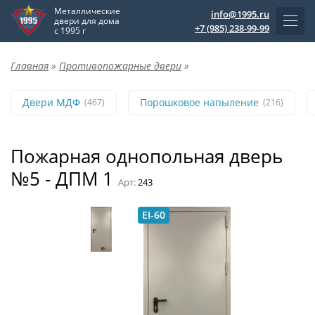
Металлические
info@1995.ru
двери для дома
+7 (985) 238-99-99
с 1995 г
Главная
»
Противопожарные двери
»
Двери МДФ
Порошковое напыление
(467)
(216)
Пожарная однопольная дверь
№5 - ДПМ 1
Арт:
243
EI-60