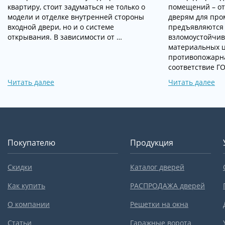
квартиру, стоит задуматься не только о
помещений – от
модели и отделке внутренней стороны
дверям для пр
входной двери, но и о системе
предъявляются 
открывания. В зависимости от …
взломоустойчив
материальных ц
противопожарна
соответствие Г
Читать далее
Читать далее
Покупателю
Продукция
Скидки
Каталог дверей
Как купить
РАСПРОДАЖА дверей
О компании
Решетки на окна
Статьи
Гаражные ворота