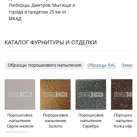
Люберцы, Дмитров, Мытищи и
города в пределах 25 км от
МКАД
КАТАЛОГ ФУРНИТУРЫ И ОТДЕЛКИ
Образцы порошкового напыления
Образцы RAL
Замки 
Порошковое
Порошковое
Порошковое
Порошково
напыление
напыление
напыление
напыление
Серое мелкое
Золото
Серебро
Кожа чёрна