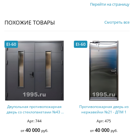
Перейти на страницу
ПОХОЖИЕ ТОВАРЫ
Смотреть все
EI-60
EI-60
Двупольная противопожарная
Противопожарная дверь из
дверь со стеклопакетами №43 -
нержавейки №21 - ДПМ 1
ДМПС 2
Арт: 744
Арт: 475
40 000
40 000
от
руб.
от
руб.