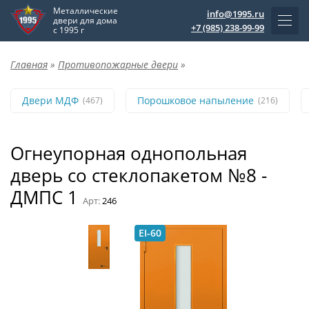
Металлические
info@1995.ru
двери для дома
+7 (985) 238-99-99
с 1995 г
Главная
»
Противопожарные двери
»
Двери МДФ
Порошковое напыление
(467)
(216)
Огнеупорная однопольная
дверь со стеклопакетом №8 -
ДМПС 1
Арт:
246
EI-60