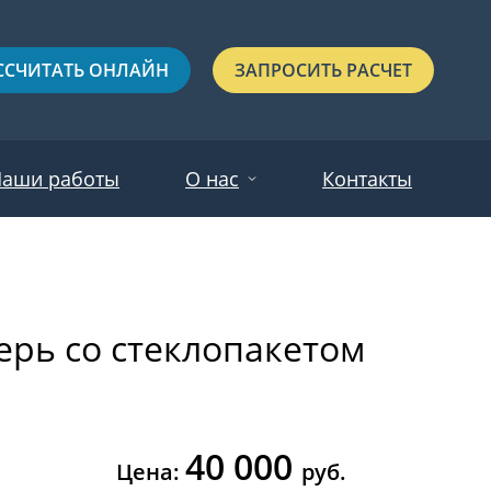
ССЧИТАТЬ ОНЛАЙН
ЗАПРОСИТЬ РАСЧЕТ
аши работы
О нас
Контакты
Новости
Красные
Отзывы
рь со стеклопакетом
Черные
Зеленые
Синие
40 000
С выдавленным рисунком
Цена:
руб.