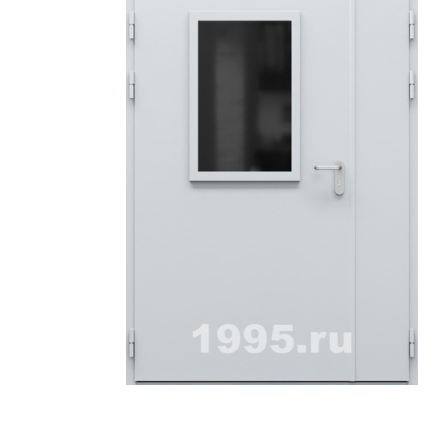
ри с винилискожей
Коричневые двери