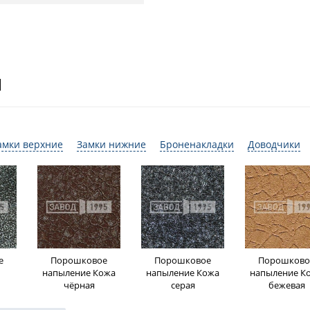
И
амки верхние
Замки нижние
Броненакладки
Доводчики
е
Порошковое
Порошковое
Порошково
напыление Кожа
напыление Кожа
напыление К
чёрная
серая
бежевая