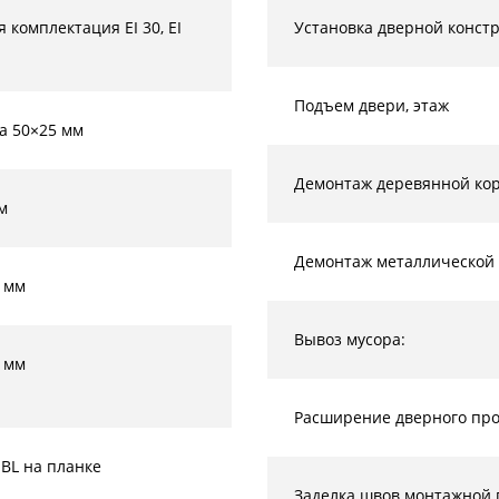
 комплектация EI 30, EI
Установка дверной конст
Подъем двери, этаж
а 50×25 мм
Демонтаж деревянной кор
м
Демонтаж металлической 
 мм
Вывоз мусора:
 мм
Расширение дверного прое
-BL на планке
Заделка швов монтажной 