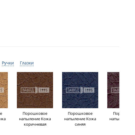
Ручки
Глазки
е
Порошковое
Порошковое
Порошков
ожа
напыление Кожа
напыление Кожа
напыление К
коричневая
синяя
бордо