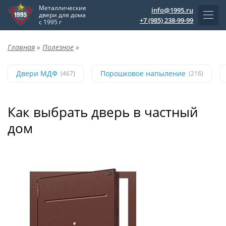
Металлические
info@1995.ru
двери для дома
+7 (985) 238-99-99
с 1995 г
Главная
»
Полезное
»
Двери МДФ
Порошковое напыление
(467)
(216)
Как выбрать дверь в частный
дом