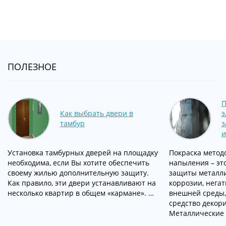
ПОЛЕЗНОЕ
П
Как выбрать двери в
э
тамбур
з
и
Установка тамбурных дверей на площадку
Покраска метод
необходима, если Вы хотите обеспечить
напыления – эт
своему жилью дополнительную защиту.
защиты металли
Как правило, эти двери устанавливают на
коррозии, нега
несколько квартир в общем «кармане». …
внешней среды,
средство декор
Металлические