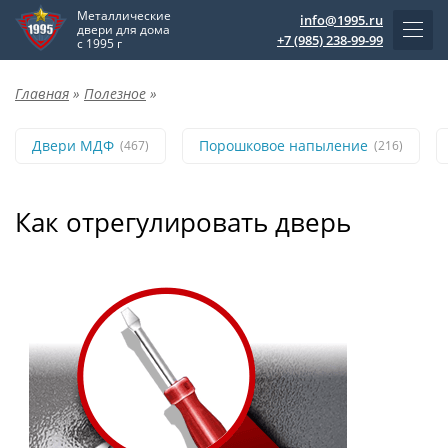
Металлические
info@1995.ru
двери для дома
+7 (985) 238-99-99
с 1995 г
Главная
»
Полезное
»
Двери МДФ
Порошковое напыление
(467)
(216)
Как отрегулировать дверь