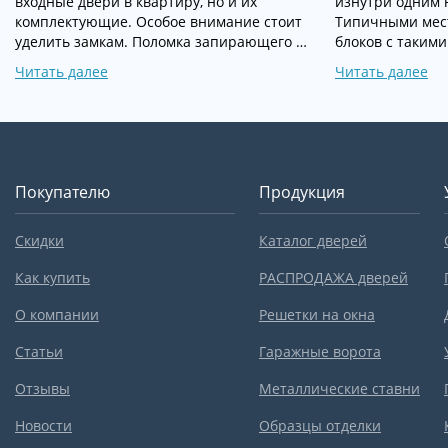
входные двери в квартиру, но и их
изнутри одним 
комплектующие. Особое внимание стоит
Типичными мес
уделить замкам. Поломка запирающего …
блоков с такими
Читать далее
Читать далее
Покупателю
Продукция
Скидки
Каталог дверей
Как купить
РАСПРОДАЖА дверей
О компании
Решетки на окна
Статьи
Гаражные ворота
Отзывы
Металлические ставни
Новости
Образцы отделки