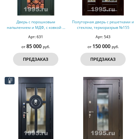
Дверь с порошковым
Полуторная дверь с решетками и
напылением и МДФ, с ковкой и
стеклом, терморазрыв №155
стеклом №73
Арт: 631
Арт: 543
85 000
150 000
от
руб.
от
руб.
ПРЕДЗАКАЗ
ПРЕДЗАКАЗ