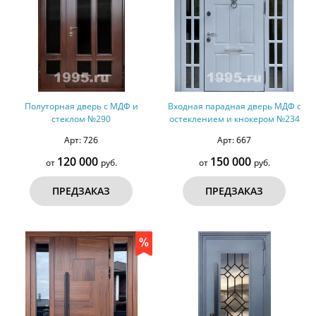
Полуторная дверь с МДФ и
Входная парадная дверь МДФ с
стеклом №290
остеклением и кнокером №234
Арт: 726
Арт: 667
120 000
150 000
от
руб.
от
руб.
ПРЕДЗАКАЗ
ПРЕДЗАКАЗ