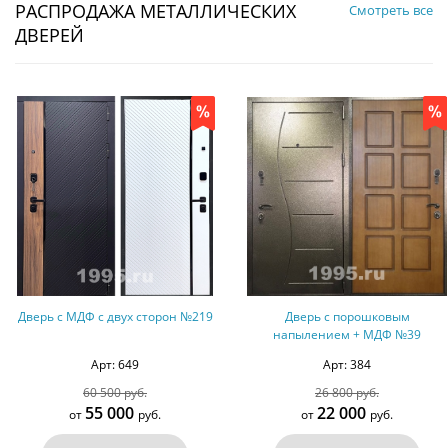
РАСПРОДАЖА МЕТАЛЛИЧЕСКИХ
Смотреть все
ДВЕРЕЙ
9
Дверь с порошковым
Дверь с порошковым
напылением + МДФ №39
напылением + винилискожа
Арт: 384
Арт: 54
26 800 руб.
19 500 руб.
22 000
17 500
от
руб.
от
руб.