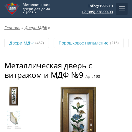
Металлические
info@1995.ru
двери для дома
+7 (985) 238-99-99
с 1995 г
Главная
»
Двери МДФ
»
Двери МДФ
Порошковое напыление
(467)
(216)
Металлическая дверь с
витражом и МДФ №9
Арт:
190