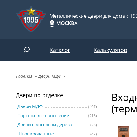
Металлические двери для дома с 199
МОСКВА
Каталог
Калькулятор
Главная
»
Двери МДФ
»
Двери по отделке
Две
Арт-
НАЙТИ
Вход
Пор
Двери по отделке
Двери по назначению
(тер
Две
Двери МДФ
(467)
Порошковое напыление
(216)
Шпо
Двери по особенностям
Двери с массивом дерева
(28)
Две
Шпонированные
(47)