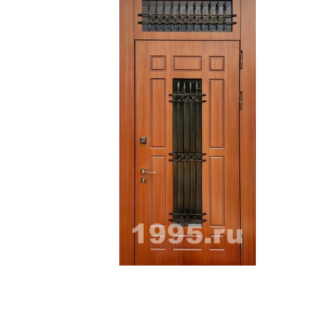
ри с винилискожей
Коричневые двери