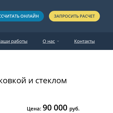
ССЧИТАТЬ ОНЛАЙН
ЗАПРОСИТЬ РАСЧЕТ
аши работы
О нас
Контакты
Новости
Красные
Отзывы
ковкой и стеклом
Черные
Зеленые
Синие
90 000
С выдавленным рисунком
Цена:
руб.