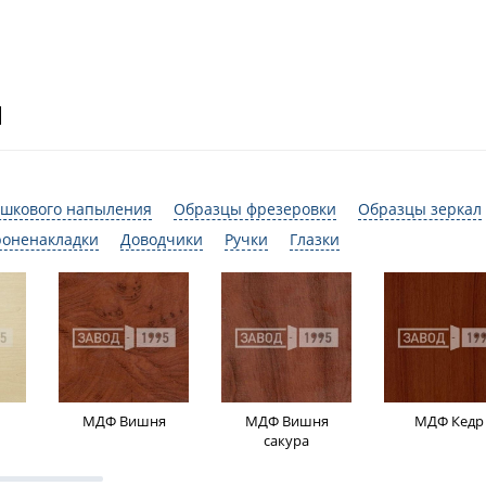
И
шкового напыления
Образцы фрезеровки
Образцы зеркал
роненакладки
Доводчики
Ручки
Глазки
МДФ Вишня
МДФ Вишня
МДФ Кедр
сакура