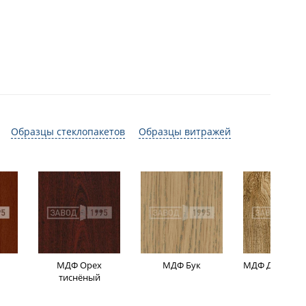
Образцы стеклопакетов
Образцы витражей
МДФ Орех
МДФ Бук
МДФ Дуб мор
тиснёный