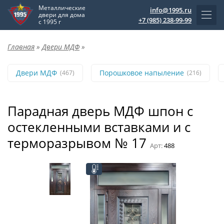
Металлические
info@1995.ru
двери для дома
+7 (985) 238-99-99
с 1995 г
Главная
»
Двери МДФ
»
Двери МДФ
Порошковое напыление
(467)
(216)
Парадная дверь МДФ шпон с
остекленными вставками и с
терморазрывом № 17
Арт:
488