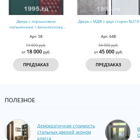
Дверь с МДФ с двух сторон №218
Дверь с порошковым
напылением + винилискожа
Арт: 648
Арт: 54
54 000 руб.
19 500 руб.
45 000
17 500
от
руб.
от
руб.
ПРЕДЗАКАЗ
ПРЕДЗАКАЗ
ПОЛЕЗНОЕ
Демократичная стоимость
В
стальных дверей эконом
О
класса